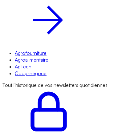
Agrofourniture
Agroalimentaire
AgTech
Coop-négoce
Tout l'historique de vos newsletters quotidiennes