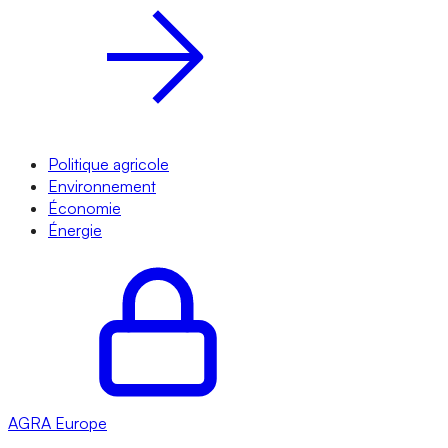
Politique agricole
Environnement
Économie
Énergie
AGRA
Europe