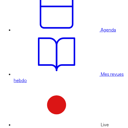
Agenda
Mes revues
hebdo
Live