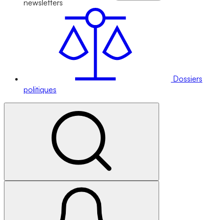
newsletters
Dossiers
politiques