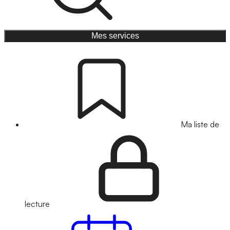
Mes services
Ma liste de
lecture