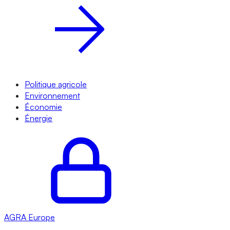
Politique agricole
Environnement
Économie
Énergie
AGRA
Europe