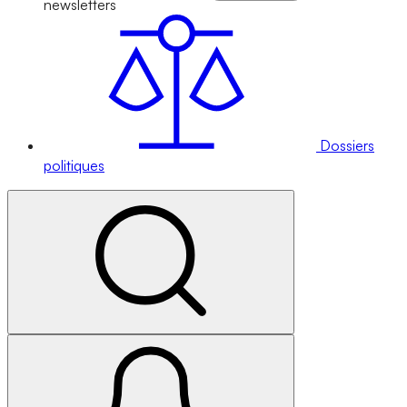
newsletters
Dossiers
politiques