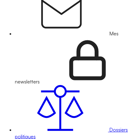
Mes
newsletters
Dossiers
politiques