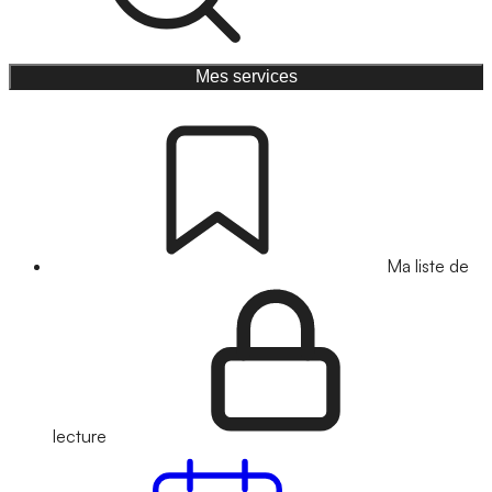
Mes services
Ma liste de
lecture