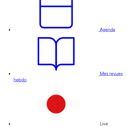
Agenda
Mes revues
hebdo
Live