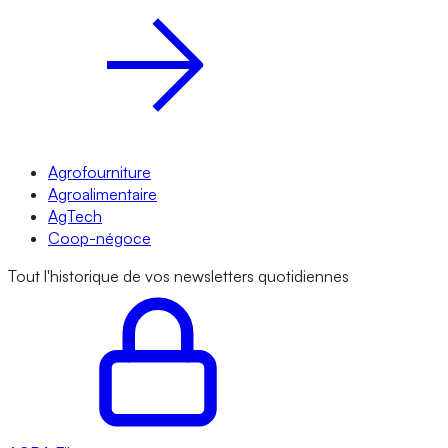
Agrofourniture
Agroalimentaire
AgTech
Coop-négoce
Tout l'historique de vos newsletters quotidiennes