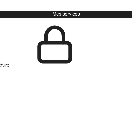
Mes services
cture