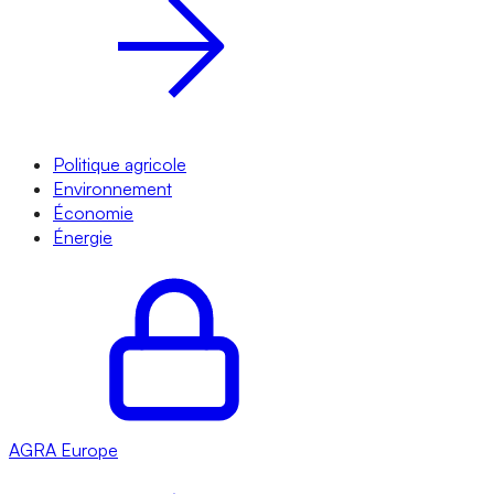
Politique agricole
Environnement
Économie
Énergie
AGRA
Europe