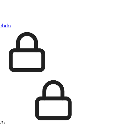
hebdo
ers