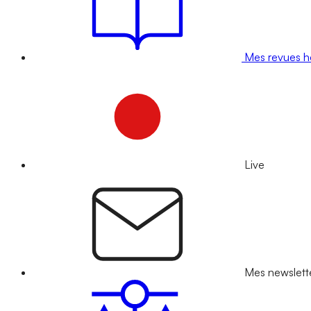
Mes revues 
Live
Mes newslett