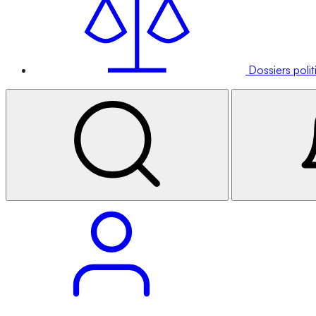
Dossiers poli