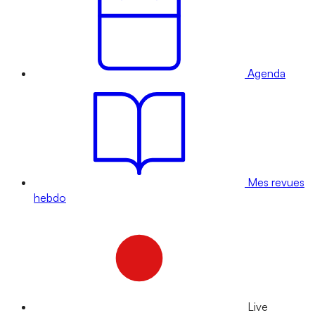
Agenda
Mes revues
hebdo
Live