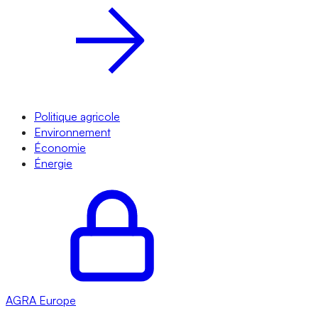
Politique agricole
Environnement
Économie
Énergie
AGRA
Europe