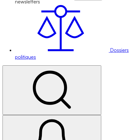
newsletters
Dossiers
politiques