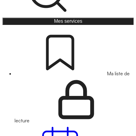
Mes services
Ma liste de
lecture