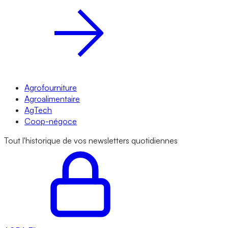
Agrofourniture
Agroalimentaire
AgTech
Coop-négoce
Tout l'historique de vos newsletters quotidiennes