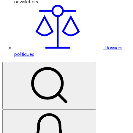
newsletters
Dossiers
politiques