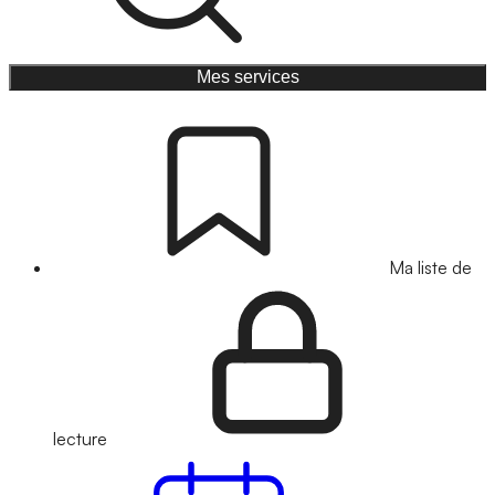
Mes services
Ma liste de
lecture