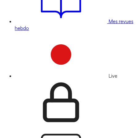
Mes revues
hebdo
Live