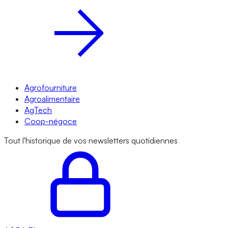
Agrofourniture
Agroalimentaire
AgTech
Coop-négoce
Tout l'historique de vos newsletters quotidiennes