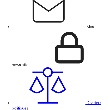
Mes
newsletters
Dossiers
politiques