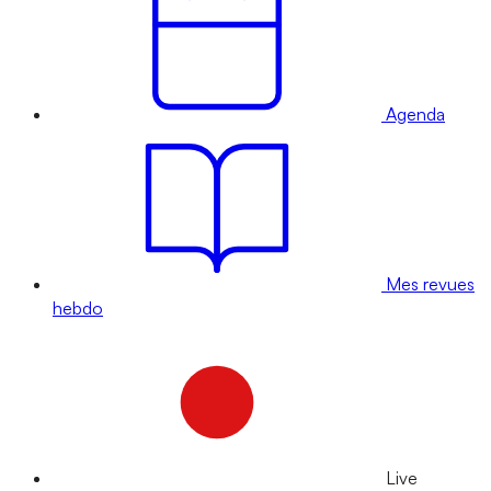
Agenda
Mes revues
hebdo
Live