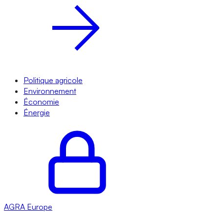
Politique agricole
Environnement
Économie
Énergie
AGRA
Europe