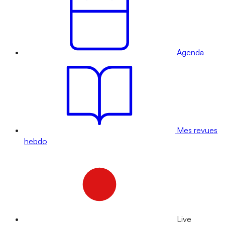
Agenda
Mes revues
hebdo
Live