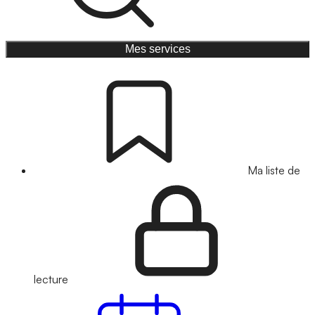
Mes services
Ma liste de
lecture