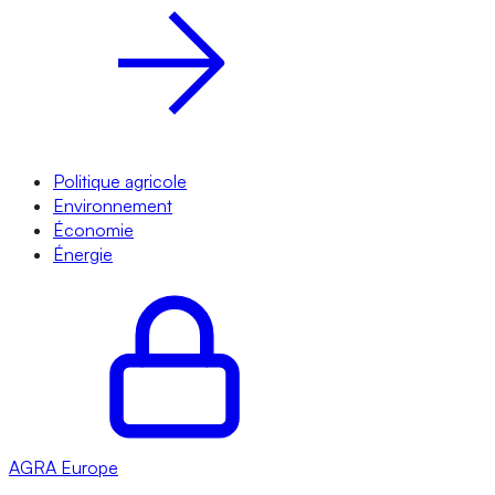
Politique agricole
Environnement
Économie
Énergie
AGRA
Europe