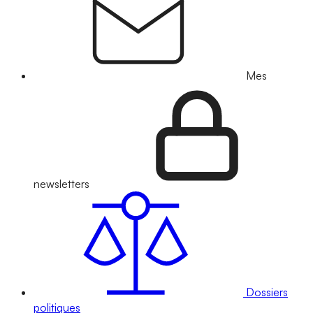
Mes
newsletters
Dossiers
politiques