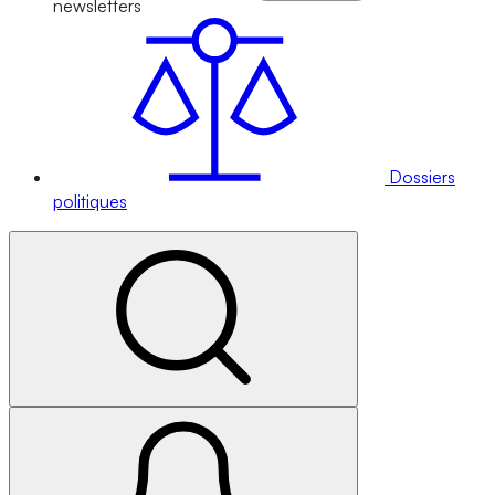
newsletters
Dossiers
politiques