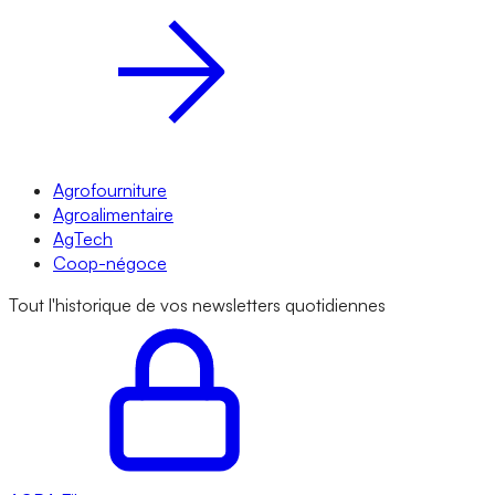
Agrofourniture
Agroalimentaire
AgTech
Coop-négoce
Tout l'historique de vos newsletters quotidiennes