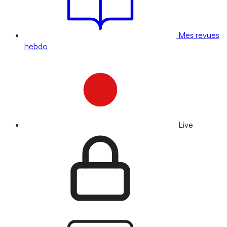
Mes revues
hebdo
Live