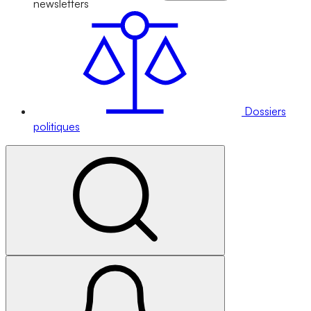
newsletters
Dossiers
politiques