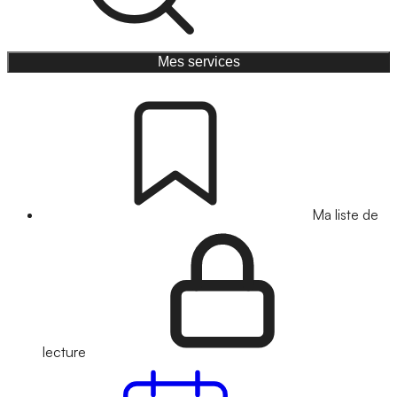
Mes services
Ma liste de
lecture