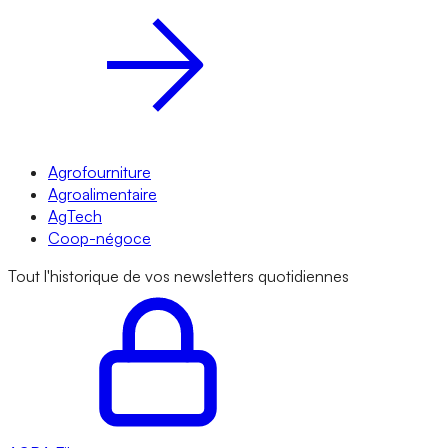
Agrofourniture
Agroalimentaire
AgTech
Coop-négoce
Tout l'historique de vos newsletters quotidiennes