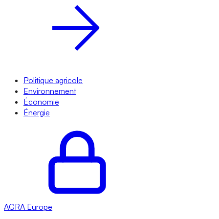
Politique agricole
Environnement
Économie
Énergie
AGRA
Europe