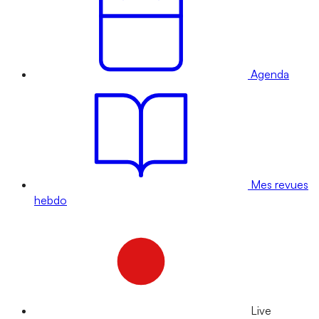
Agenda
Mes revues
hebdo
Live