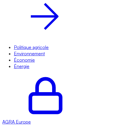
Politique agricole
Environnement
Économie
Énergie
AGRA
Europe