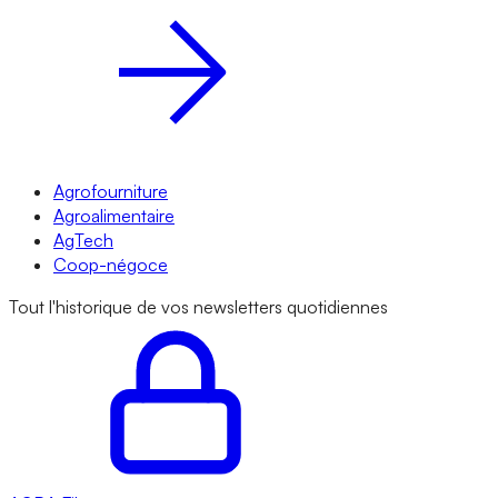
Agrofourniture
Agroalimentaire
AgTech
Coop-négoce
Tout l'historique de vos newsletters quotidiennes