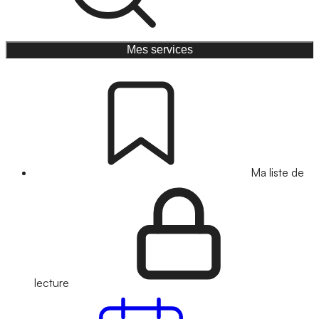
Mes services
Ma liste de
lecture