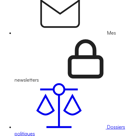
Mes
newsletters
Dossiers
politiques