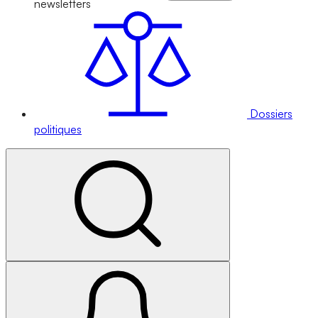
newsletters
Dossiers
politiques