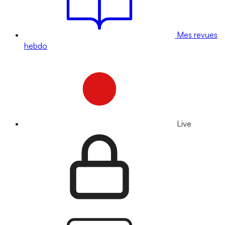
Mes revues
hebdo
Live