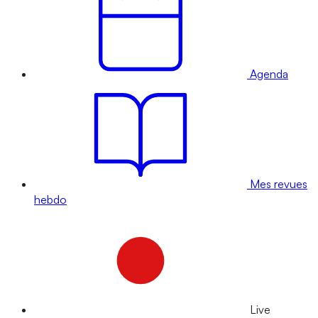
Agenda
Mes revues
hebdo
Live