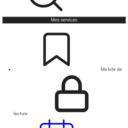
Mes services
Ma liste de
lecture