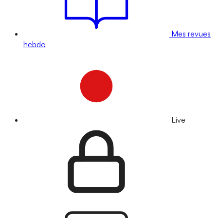
Mes revues
hebdo
Live