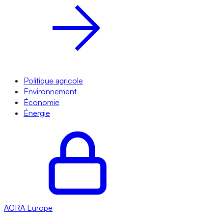
Politique agricole
Environnement
Économie
Énergie
AGRA
Europe