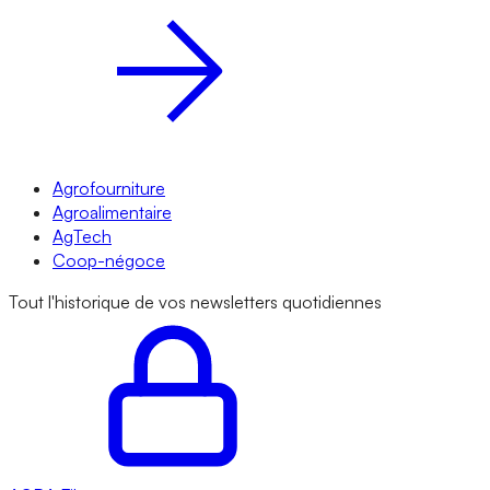
Agrofourniture
Agroalimentaire
AgTech
Coop-négoce
Tout l'historique de vos newsletters quotidiennes