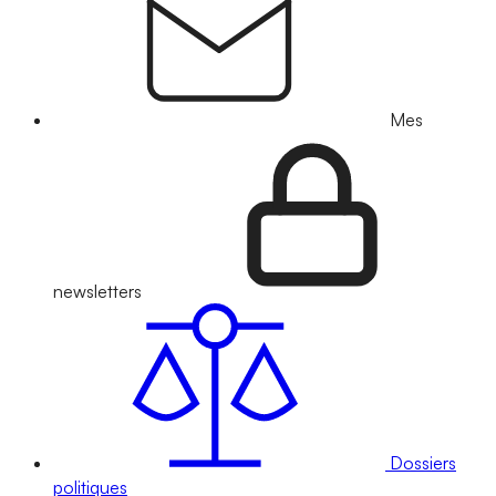
Mes
newsletters
Dossiers
politiques