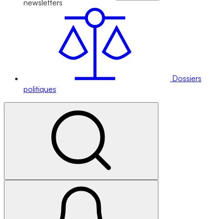
newsletters
Dossiers
politiques