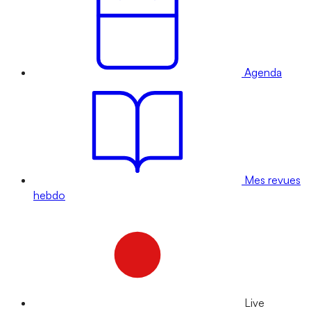
Agenda
Mes revues
hebdo
Live