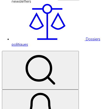
newsletters
Dossiers
politiques