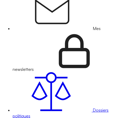
Mes
newsletters
Dossiers
politiques