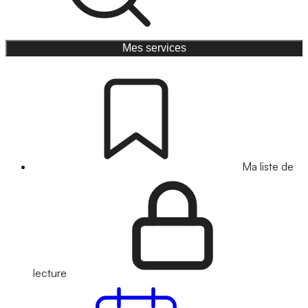
Mes services
Ma liste de
lecture