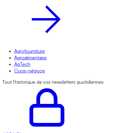
Agrofourniture
Agroalimentaire
AgTech
Coop-négoce
Tout l'historique de vos newsletters quotidiennes