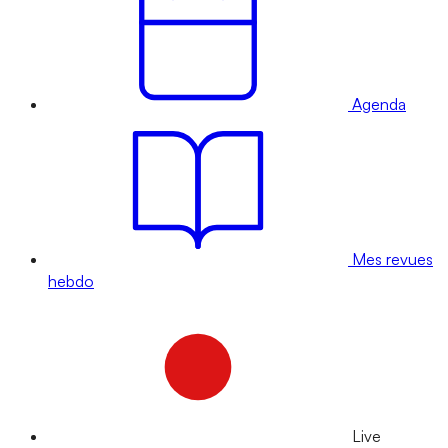
Agenda
Mes revues
hebdo
Live