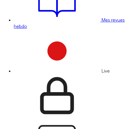
Mes revues
hebdo
Live