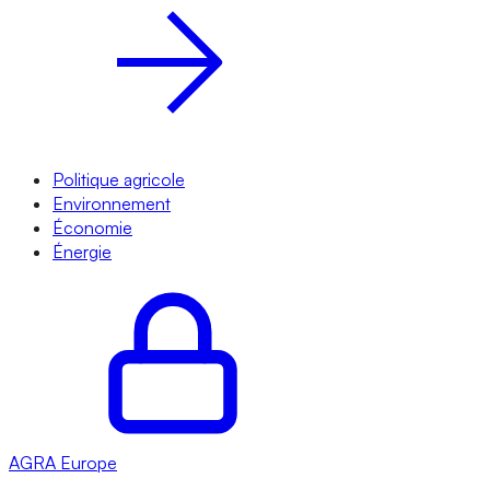
Politique agricole
Environnement
Économie
Énergie
AGRA
Europe