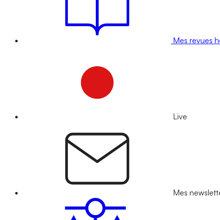
Mes revues 
Live
Mes newslett