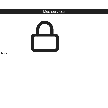
Mes services
cture