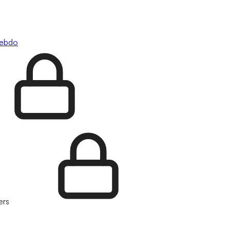
hebdo
ers