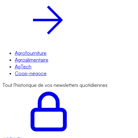
Agrofourniture
Agroalimentaire
AgTech
Coop-négoce
Tout l'historique de vos newsletters quotidiennes