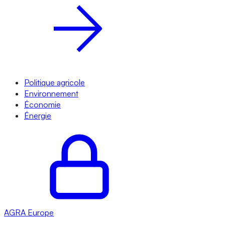
Politique agricole
Environnement
Économie
Énergie
AGRA
Europe