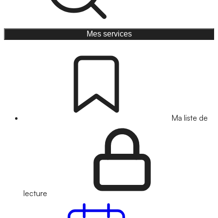
Mes services
Ma liste de
lecture