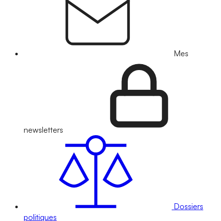
Mes
newsletters
Dossiers
politiques