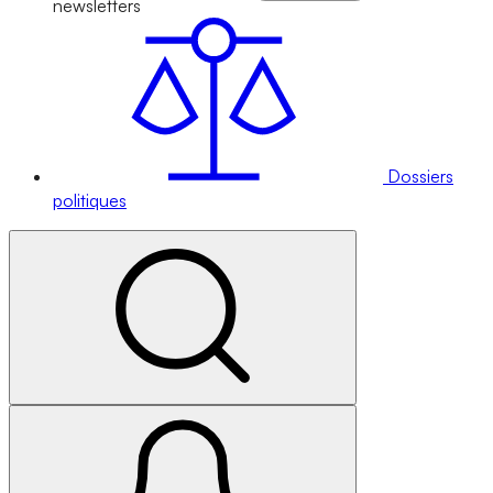
newsletters
Dossiers
politiques