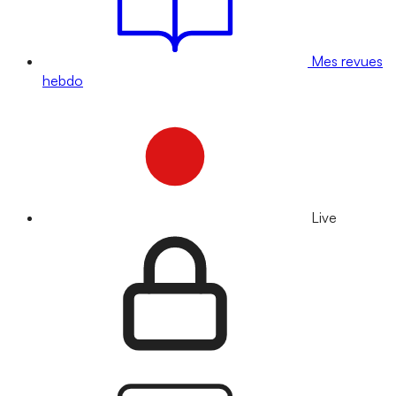
Mes revues
hebdo
Live