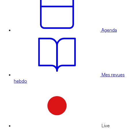
Agenda
Mes revues
hebdo
Live