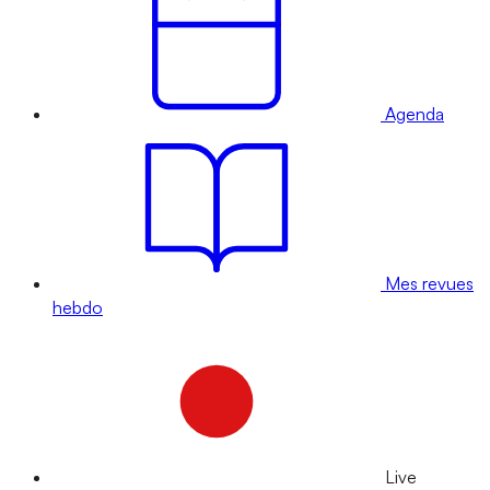
Agenda
Mes revues
hebdo
Live