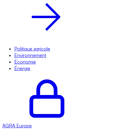
Politique agricole
Environnement
Économie
Énergie
AGRA
Europe