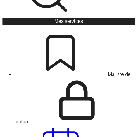
Mes services
Ma liste de
lecture