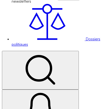
newsletters
Dossiers
politiques