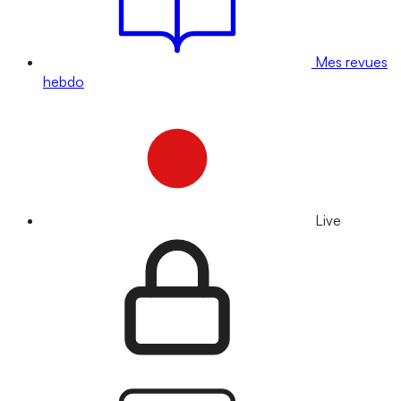
Mes revues
hebdo
Live