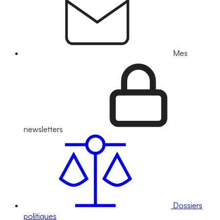
Mes
newsletters
Dossiers
politiques