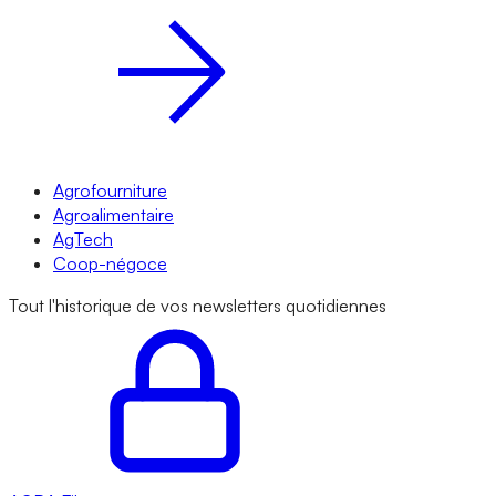
Agrofourniture
Agroalimentaire
AgTech
Coop-négoce
Tout l'historique de vos newsletters quotidiennes