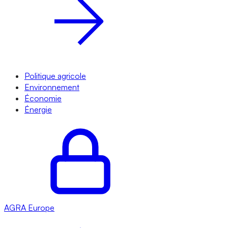
Politique agricole
Environnement
Économie
Énergie
AGRA
Europe