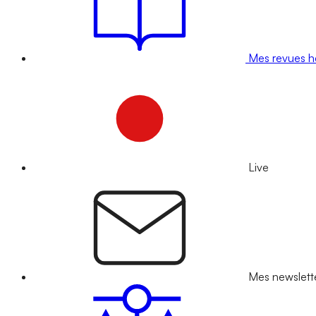
Mes revues 
Live
Mes newslett