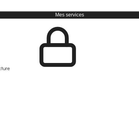
Mes services
cture