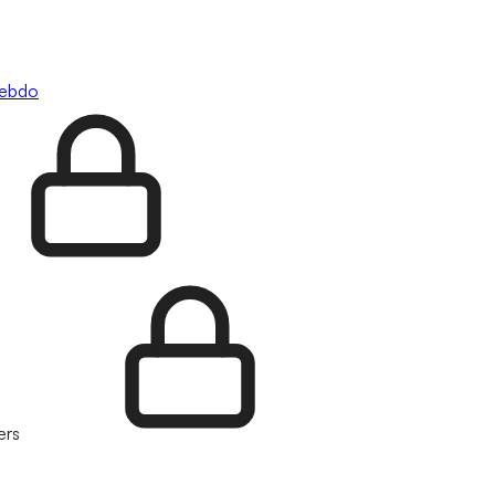
hebdo
ers