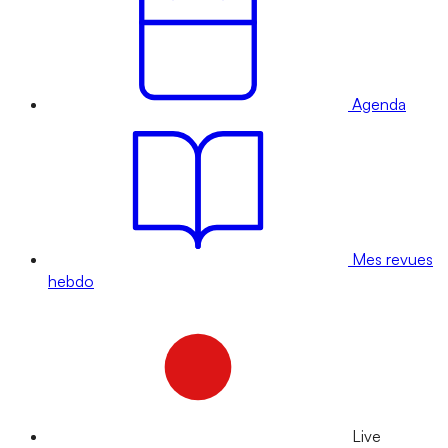
Agenda
Mes revues
hebdo
Live