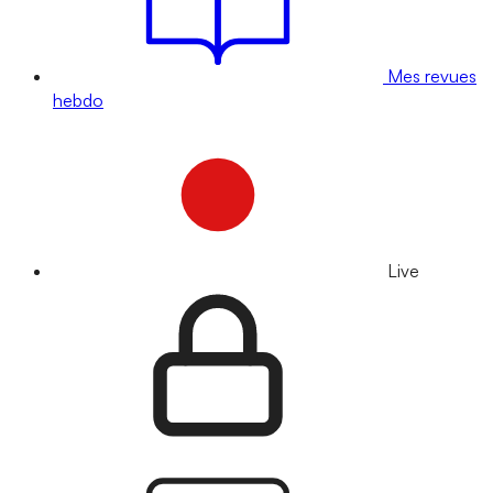
Mes revues
hebdo
Live