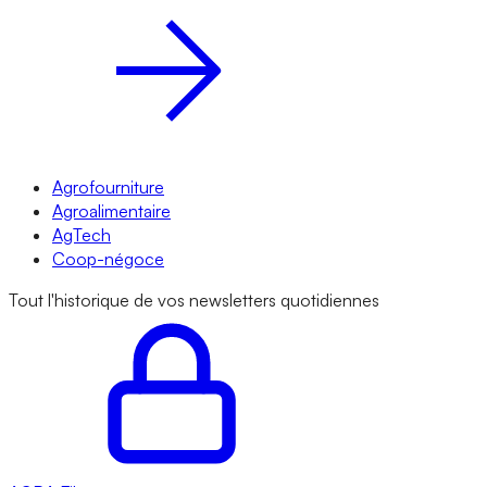
Agrofourniture
Agroalimentaire
AgTech
Coop-négoce
Tout l'historique de vos newsletters quotidiennes