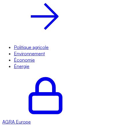
Politique agricole
Environnement
Économie
Énergie
AGRA
Europe