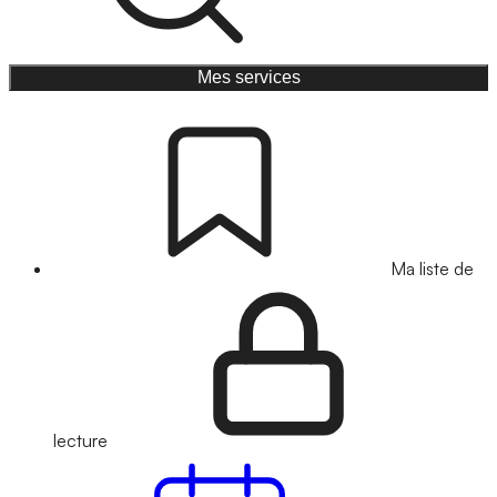
Mes services
Ma liste de
lecture