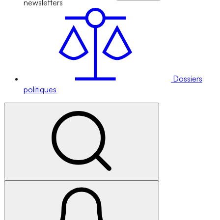
newsletters
Dossiers
politiques