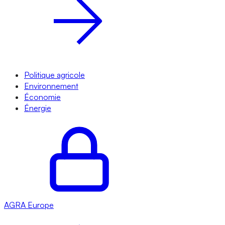
Politique agricole
Environnement
Économie
Énergie
AGRA
Europe