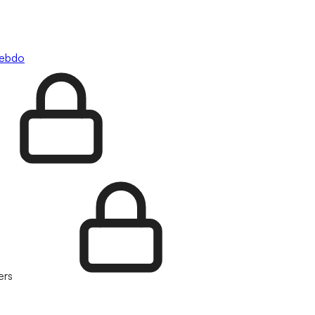
hebdo
ers