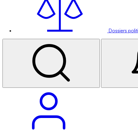
Dossiers poli