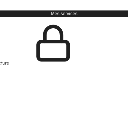
Mes services
cture