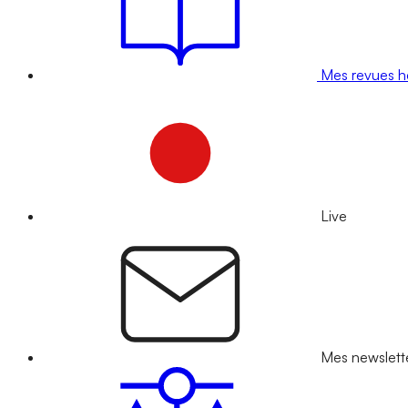
Mes revues 
Live
Mes newslett