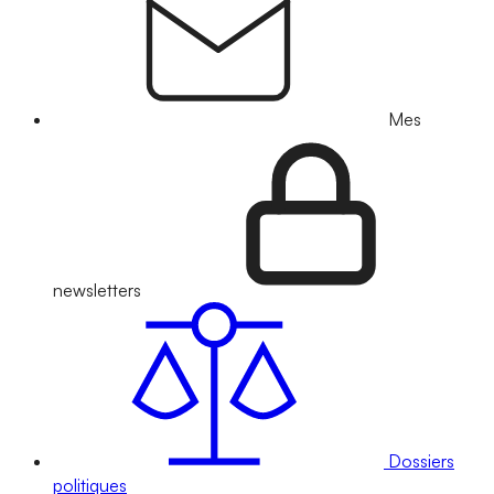
Mes
newsletters
Dossiers
politiques