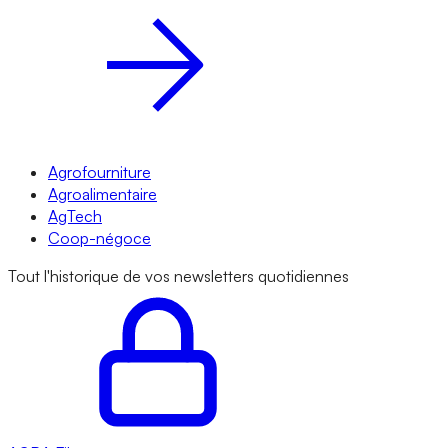
Agrofourniture
Agroalimentaire
AgTech
Coop-négoce
Tout l'historique de vos newsletters quotidiennes