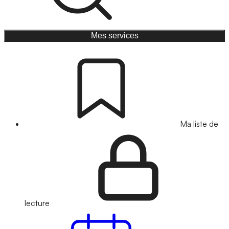
Mes services
Ma liste de
lecture