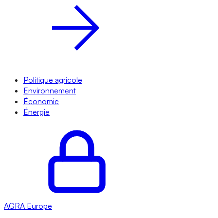
Politique agricole
Environnement
Économie
Énergie
AGRA
Europe