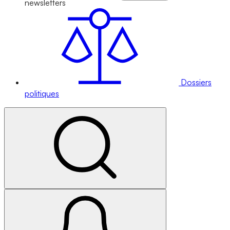
newsletters
Dossiers
politiques