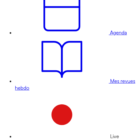
Agenda
Mes revues
hebdo
Live