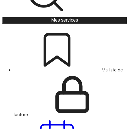
Mes services
Ma liste de
lecture