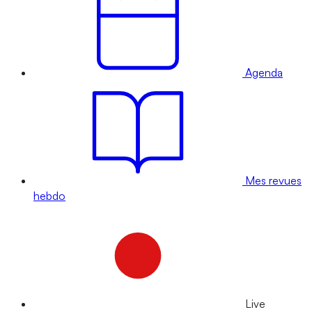
Agenda
Mes revues
hebdo
Live