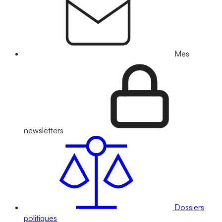
Mes
newsletters
Dossiers
politiques