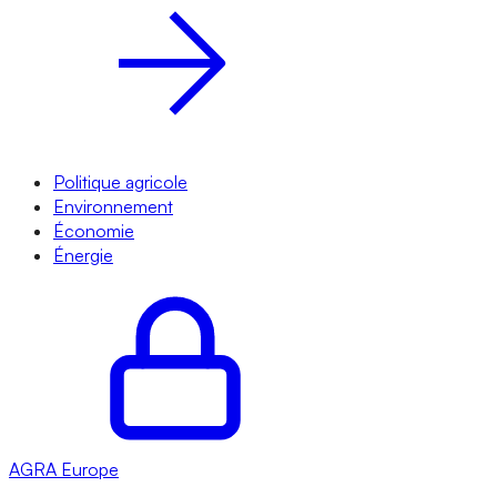
Politique agricole
Environnement
Économie
Énergie
AGRA
Europe