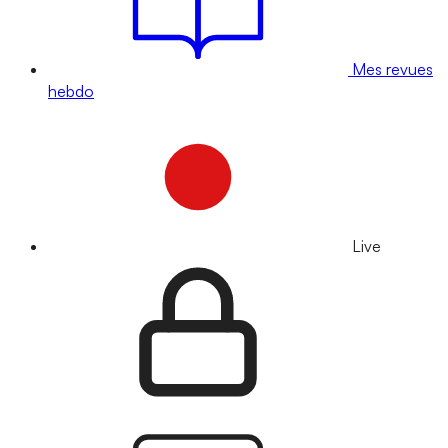
Mes revues
hebdo
Live