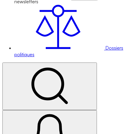
newsletters
Dossiers
politiques