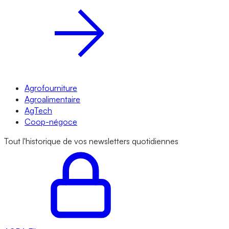
Agrofourniture
Agroalimentaire
AgTech
Coop-négoce
Tout l'historique de vos newsletters quotidiennes