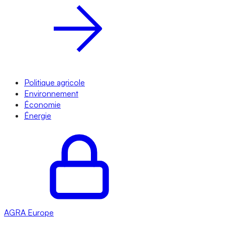
Politique agricole
Environnement
Économie
Énergie
AGRA
Europe