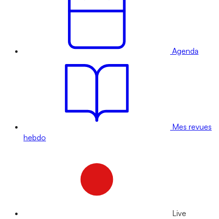
Agenda
Mes revues
hebdo
Live