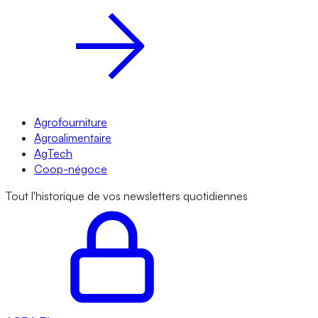
Agrofourniture
Agroalimentaire
AgTech
Coop-négoce
Tout l'historique de vos newsletters quotidiennes