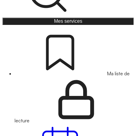
Mes services
Ma liste de
lecture