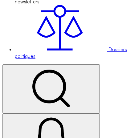
newsletters
Dossiers
politiques