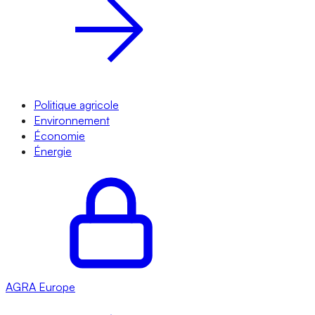
Politique agricole
Environnement
Économie
Énergie
AGRA
Europe