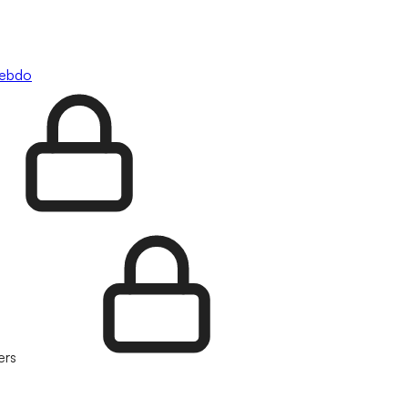
hebdo
ers