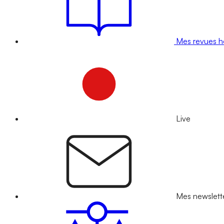
Mes revues 
Live
Mes newslett