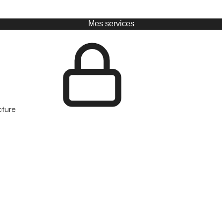
Mes services
cture