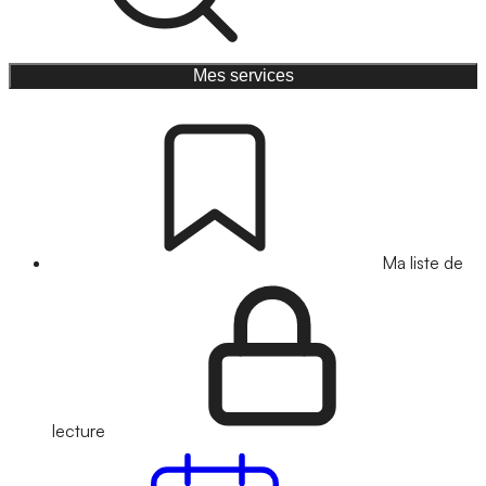
Mes services
Ma liste de
lecture