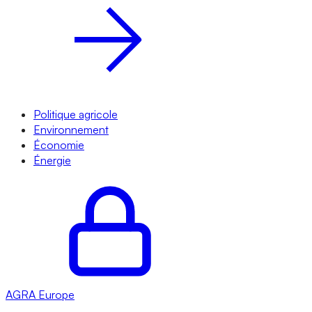
Politique agricole
Environnement
Économie
Énergie
AGRA
Europe