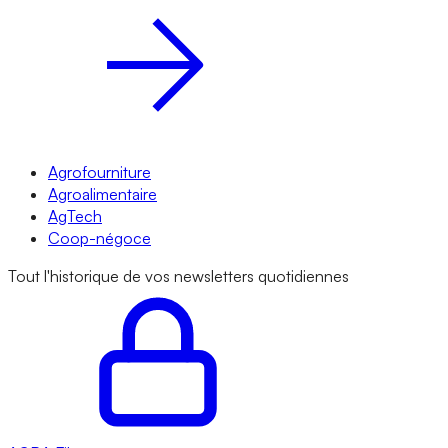
Agrofourniture
Agroalimentaire
AgTech
Coop-négoce
Tout l'historique de vos newsletters quotidiennes