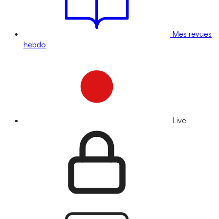
Mes revues
hebdo
Live