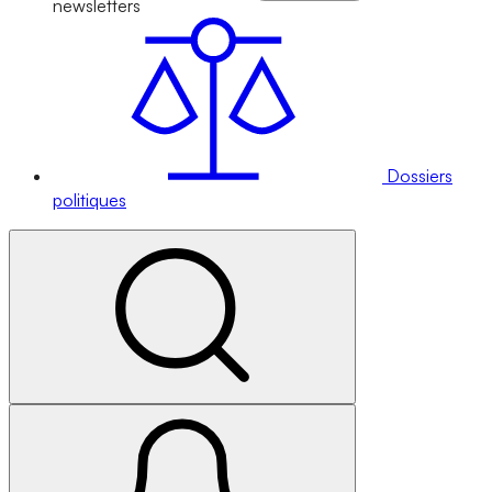
newsletters
Dossiers
politiques