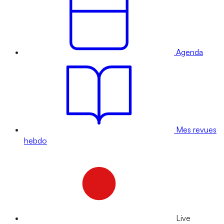
Agenda
Mes revues
hebdo
Live