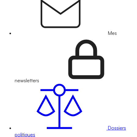
Mes
newsletters
Dossiers
politiques