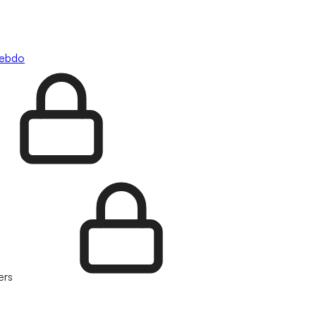
hebdo
ers