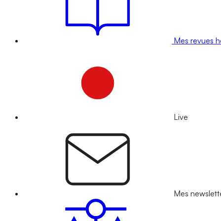
Mes revues 
Live
Mes newslett