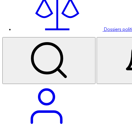
Dossiers poli