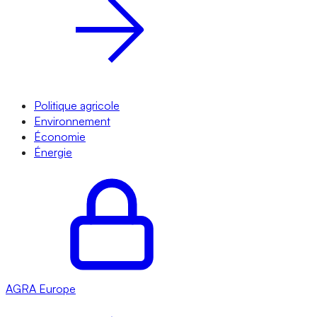
Politique agricole
Environnement
Économie
Énergie
AGRA
Europe