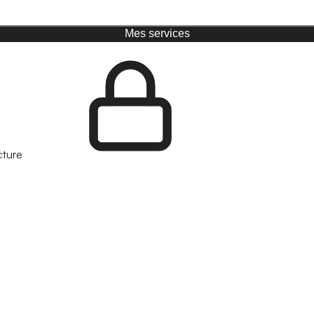
Mes services
cture