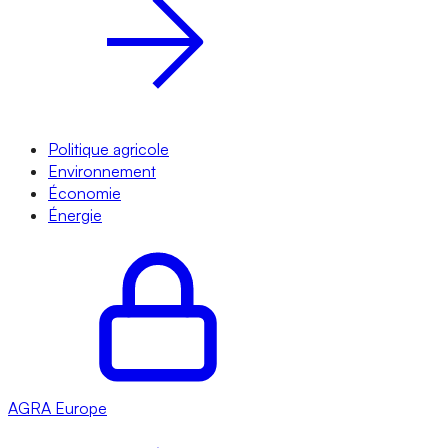
Politique agricole
Environnement
Économie
Énergie
AGRA
Europe