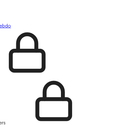
hebdo
ers