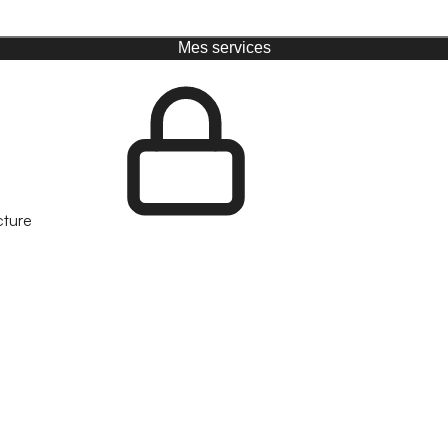
Mes services
cture