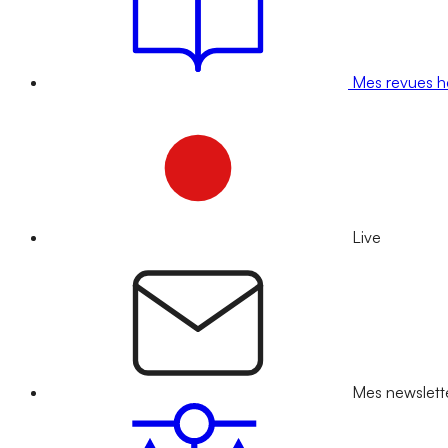
Mes revues 
Live
Mes newslett