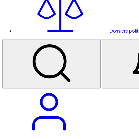
Dossiers poli