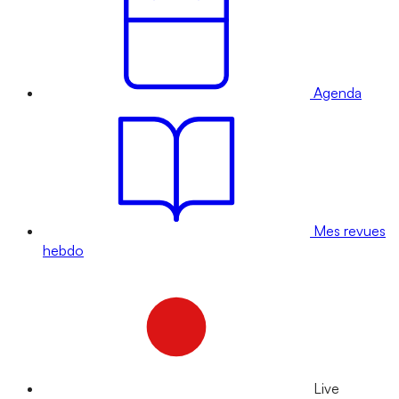
Agenda
Mes revues
hebdo
Live