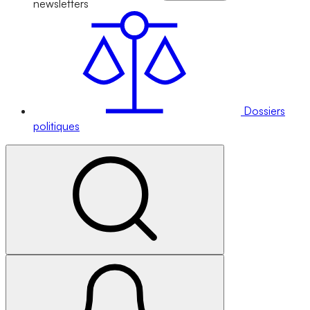
newsletters
Dossiers
politiques