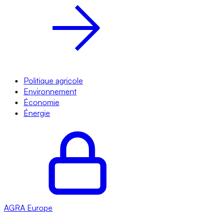
Politique agricole
Environnement
Économie
Énergie
AGRA
Europe