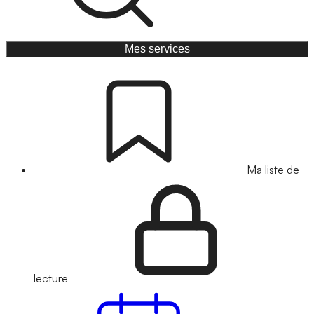
Mes services
Ma liste de
lecture