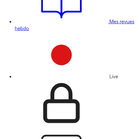
Mes revues
hebdo
Live