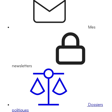
Mes
newsletters
Dossiers
politiques