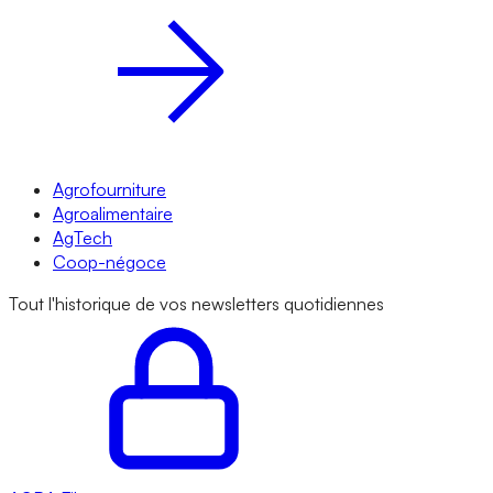
Agrofourniture
Agroalimentaire
AgTech
Coop-négoce
Tout l'historique de vos newsletters quotidiennes