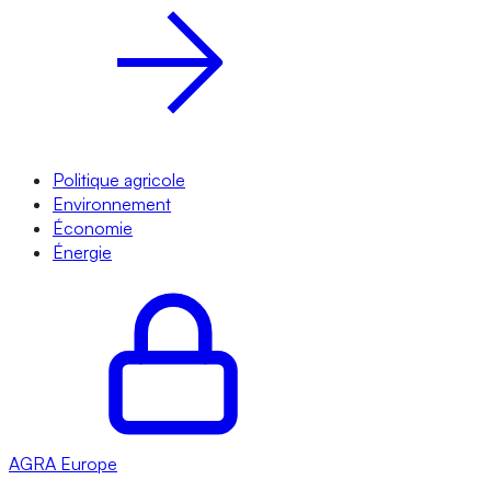
Politique agricole
Environnement
Économie
Énergie
AGRA
Europe