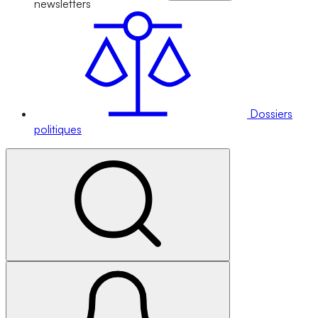
newsletters
Dossiers
politiques