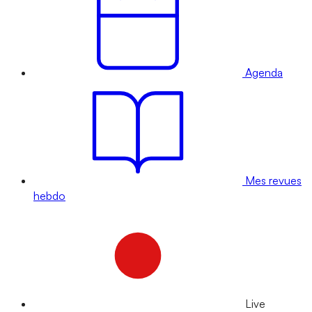
Agenda
Mes revues
hebdo
Live