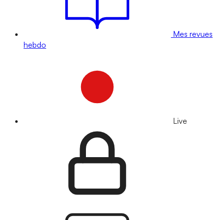
Mes revues
hebdo
Live