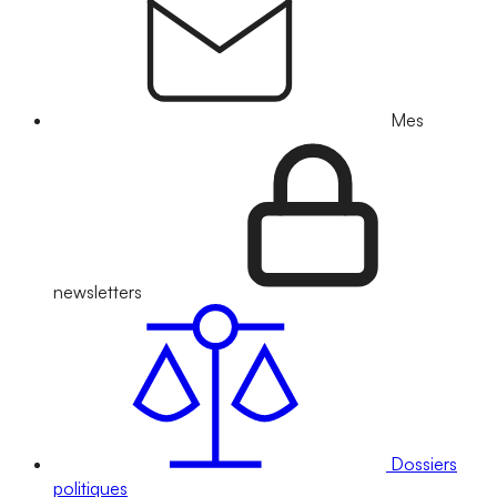
Mes
newsletters
Dossiers
politiques