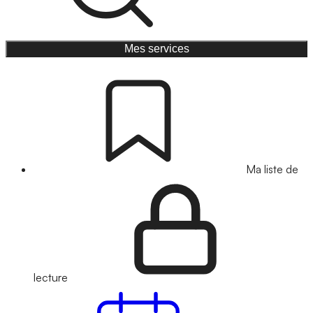
Mes services
Ma liste de
lecture