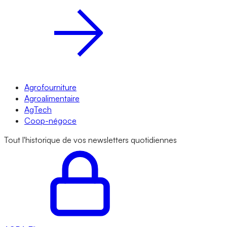
Agrofourniture
Agroalimentaire
AgTech
Coop-négoce
Tout l'historique de vos newsletters quotidiennes