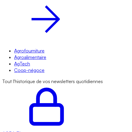
Agrofourniture
Agroalimentaire
AgTech
Coop-négoce
Tout l'historique de vos newsletters quotidiennes