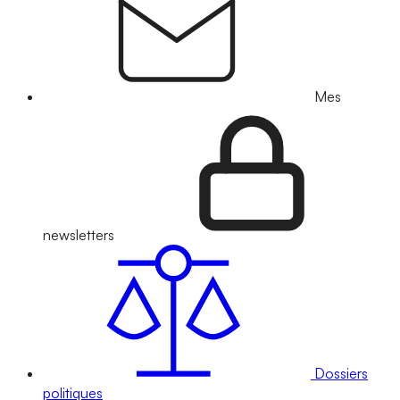
Mes
newsletters
Dossiers
politiques