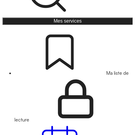
Mes services
Ma liste de
lecture