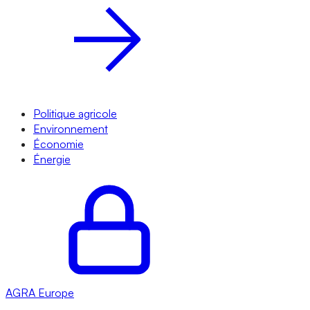
Politique agricole
Environnement
Économie
Énergie
AGRA
Europe