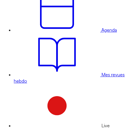
Agenda
Mes revues
hebdo
Live