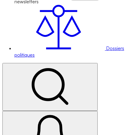
newsletters
Dossiers
politiques