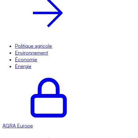
Politique agricole
Environnement
Économie
Énergie
AGRA
Europe