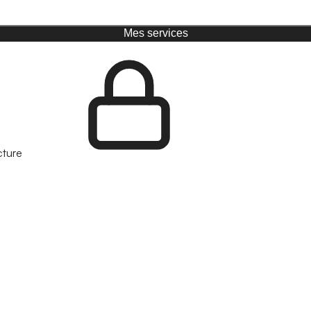
Mes services
cture