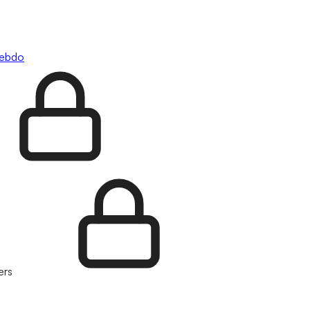
hebdo
ers