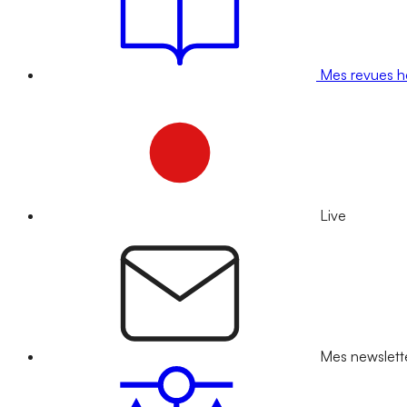
Mes revues 
Live
Mes newslett