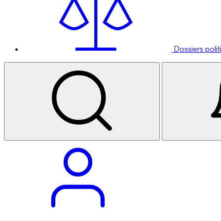
Dossiers poli