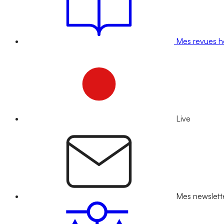
Mes revues 
Live
Mes newslett