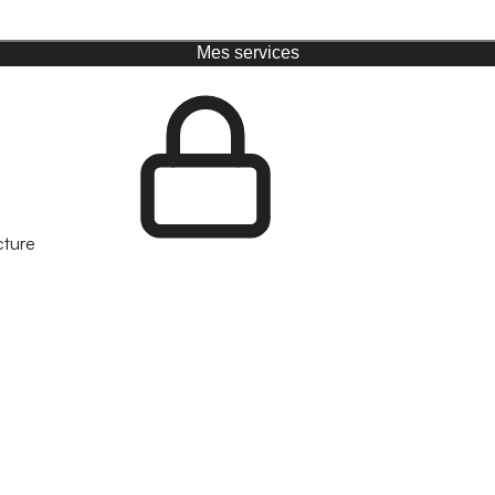
Mes services
cture