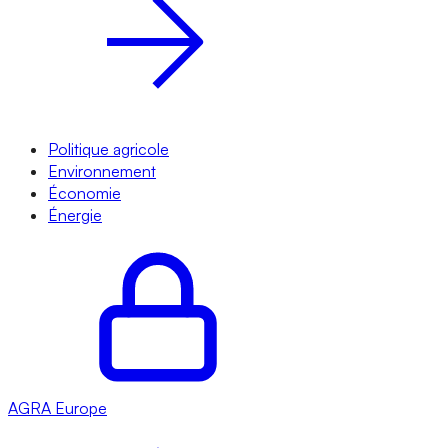
Politique agricole
Environnement
Économie
Énergie
AGRA
Europe