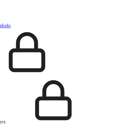
hebdo
ers