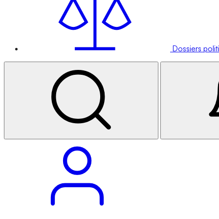
Dossiers poli