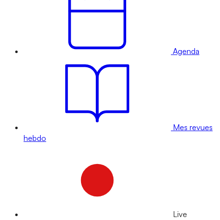
Agenda
Mes revues
hebdo
Live