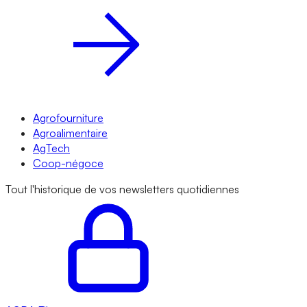
Agrofourniture
Agroalimentaire
AgTech
Coop-négoce
Tout l'historique de vos newsletters quotidiennes