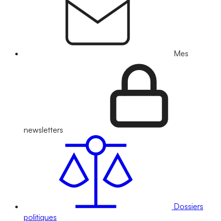
Mes
newsletters
Dossiers
politiques