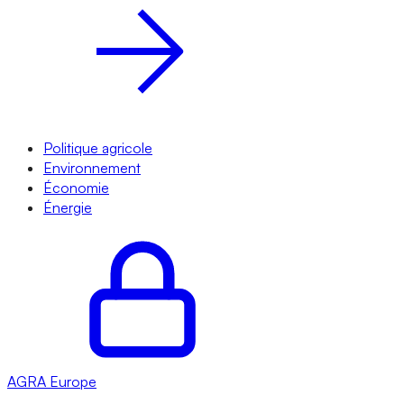
Politique agricole
Environnement
Économie
Énergie
AGRA
Europe