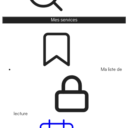
Mes services
Ma liste de
lecture