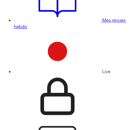
Mes revues
hebdo
Live