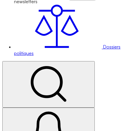
newsletters
Dossiers
politiques