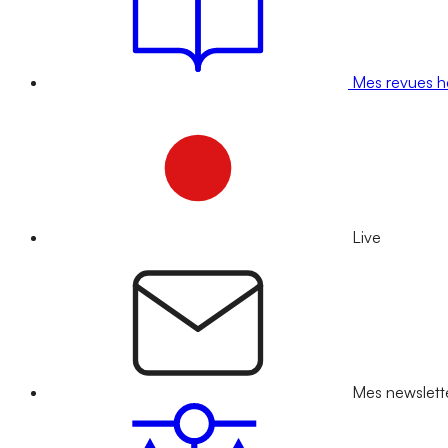
Mes revues 
Live
Mes newslett