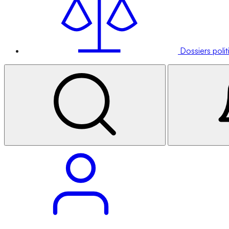
Dossiers poli