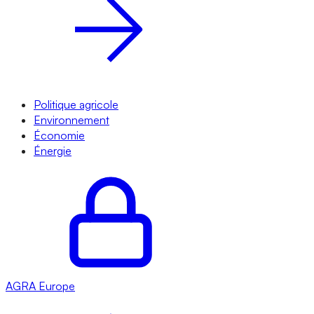
Politique agricole
Environnement
Économie
Énergie
AGRA
Europe