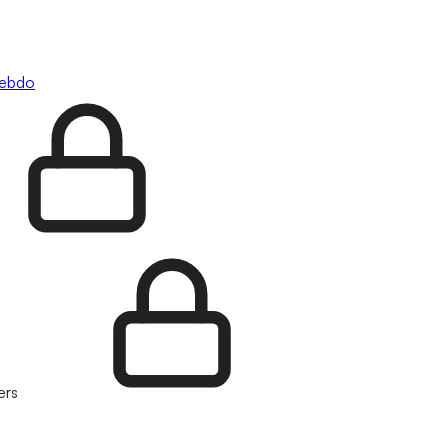
hebdo
ers