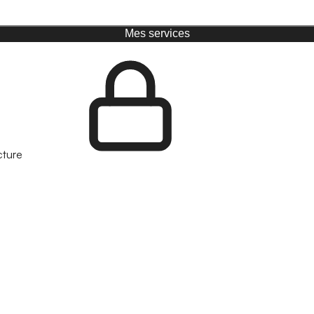
Mes services
cture