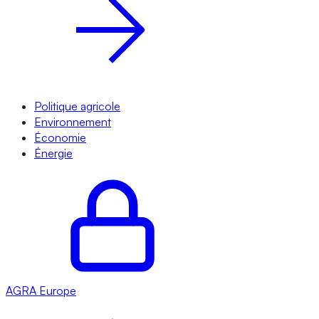
Politique agricole
Environnement
Économie
Énergie
AGRA
Europe