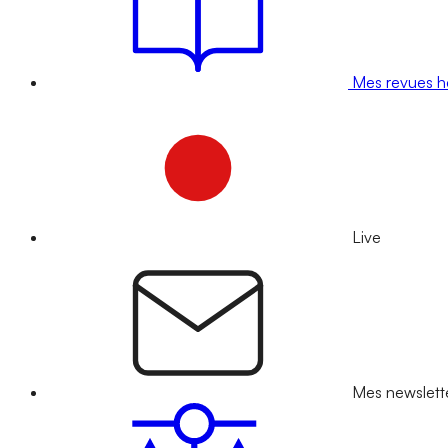
Mes revues 
Live
Mes newslett