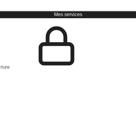
Mes services
cture