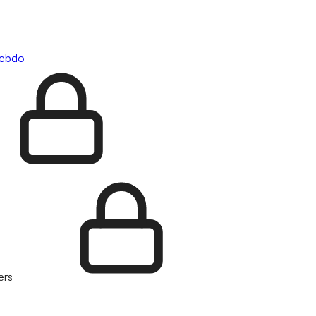
hebdo
ers