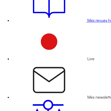
Mes revues 
Live
Mes newslett