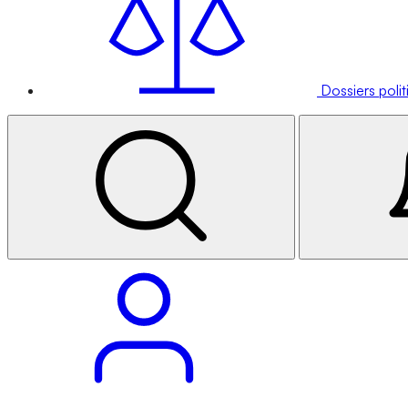
Dossiers poli