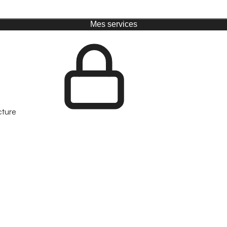
Mes services
cture