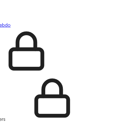
hebdo
ers