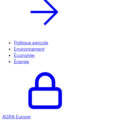
Politique agricole
Environnement
Économie
Énergie
AGRA
Europe