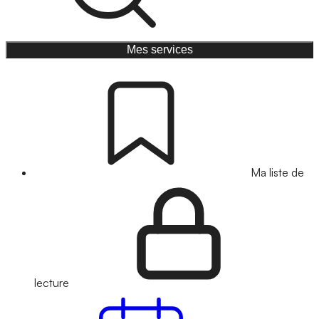
Mes services
Ma liste de
lecture