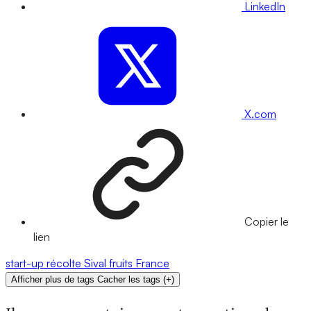
LinkedIn
X.com
Copier le
lien
start-up
récolte
Sival
fruits
France
Afficher plus de tags
Cacher les tags
(
+
)