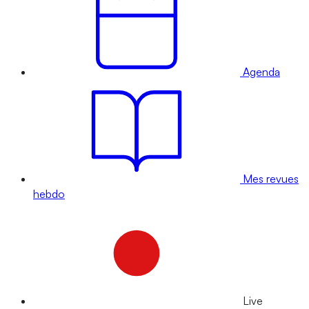
Agenda
Mes revues
hebdo
Live