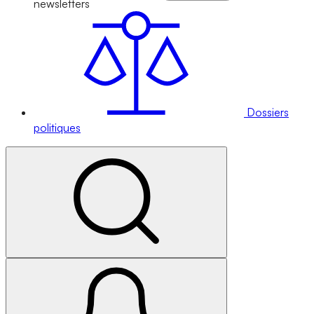
newsletters
Dossiers
politiques