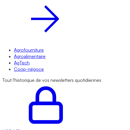
Agrofourniture
Agroalimentaire
AgTech
Coop-négoce
Tout l'historique de vos newsletters quotidiennes