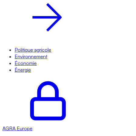
Politique agricole
Environnement
Économie
Énergie
AGRA
Europe