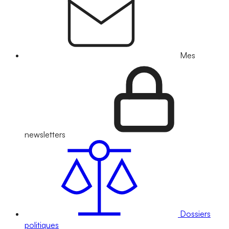
Mes
newsletters
Dossiers
politiques