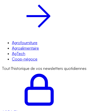
Agrofourniture
Agroalimentaire
AgTech
Coop-négoce
Tout l'historique de vos newsletters quotidiennes