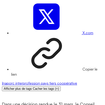
X.com
Copier le
lien
Inaporc
interprofession
pays tiers
coopérative
Afficher plus de tags
Cacher les tags
(
+
)
Dans une décision rendue le 31 mars, le Conseil