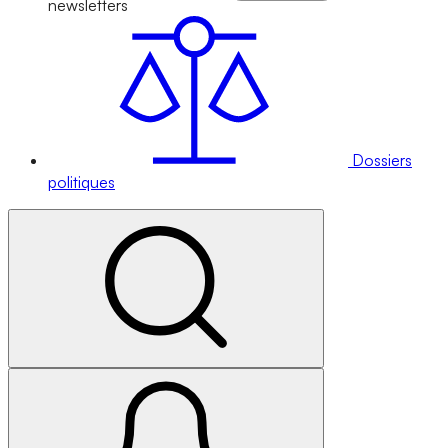
newsletters
Dossiers
politiques