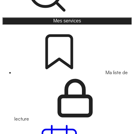
Mes services
Ma liste de
lecture