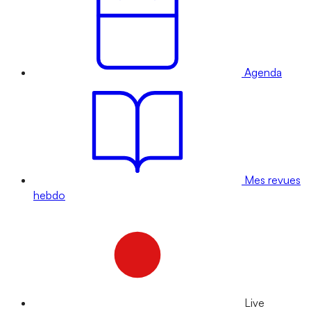
Agenda
Mes revues
hebdo
Live