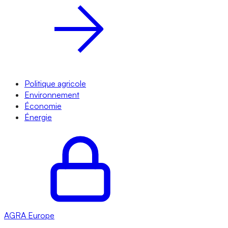
Politique agricole
Environnement
Économie
Énergie
AGRA
Europe