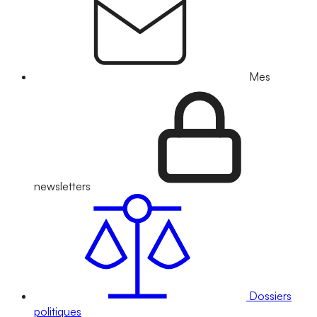
Mes
newsletters
Dossiers
politiques