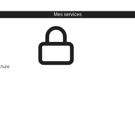
Mes services
cture