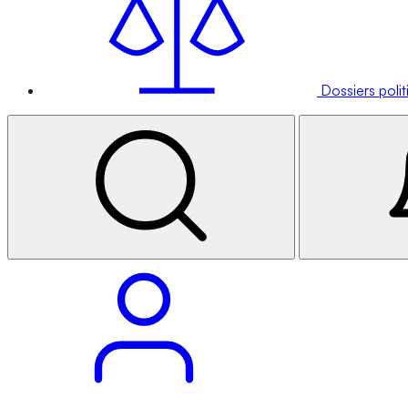
Dossiers poli