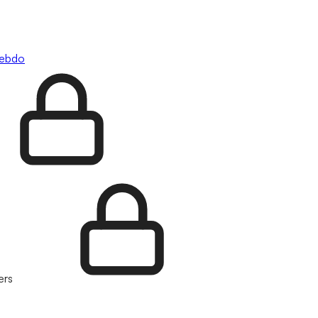
hebdo
ers