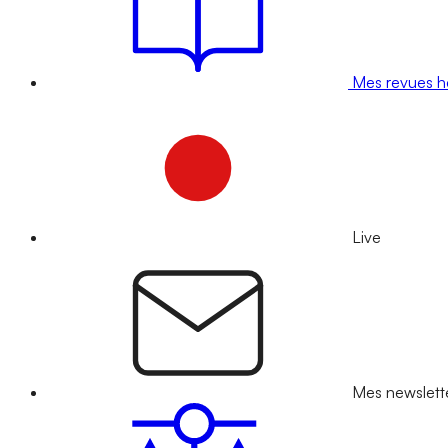
Mes revues 
Live
Mes newslett