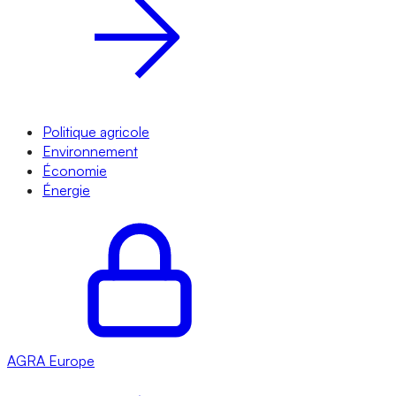
Politique agricole
Environnement
Économie
Énergie
AGRA
Europe