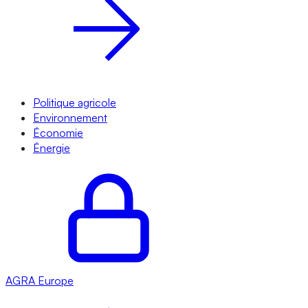
Politique agricole
Environnement
Économie
Énergie
AGRA
Europe