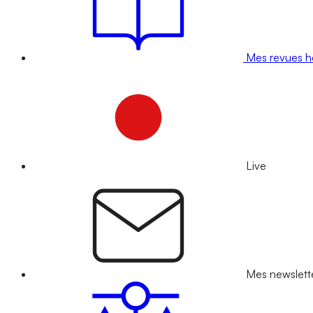
Mes revues 
Live
Mes newslett