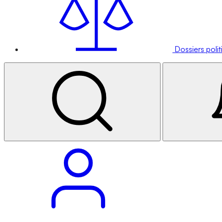
Dossiers poli