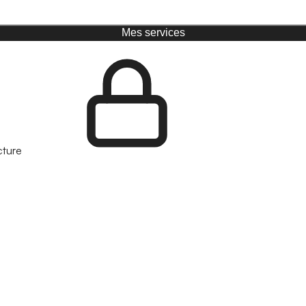
Mes services
cture