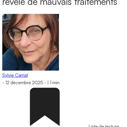
révèle de mauvais traitements
Sylvie Carriat
-
12 décembre 2025
-
|
1 min
Liste de lecture