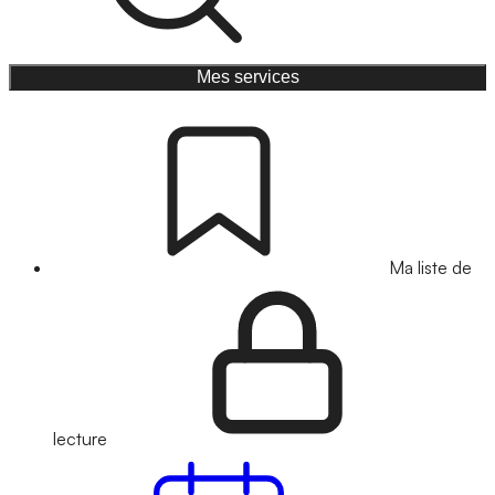
Mes services
Ma liste de
lecture