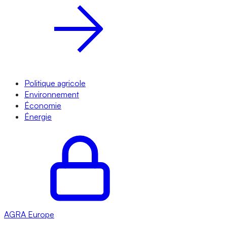
Politique agricole
Environnement
Économie
Énergie
AGRA
Europe