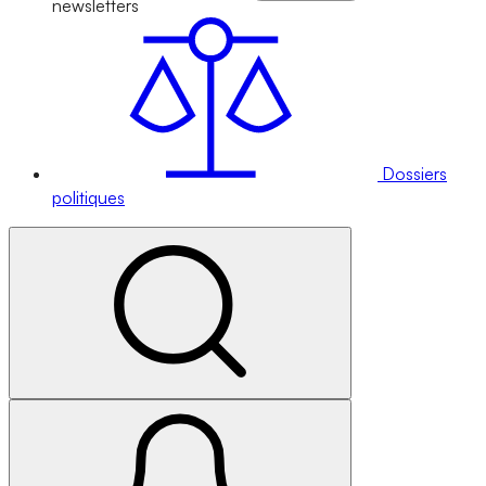
newsletters
Dossiers
politiques