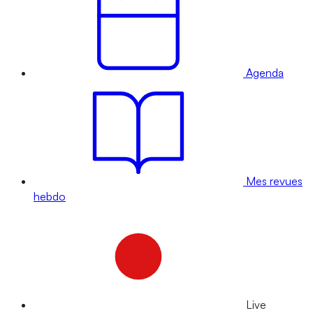
Agenda
Mes revues
hebdo
Live