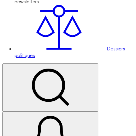
newsletters
Dossiers
politiques