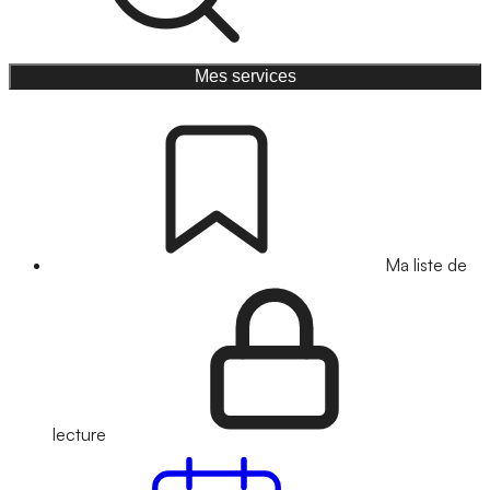
Mes services
Ma liste de
lecture