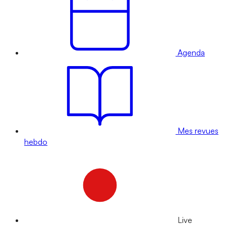
Agenda
Mes revues
hebdo
Live