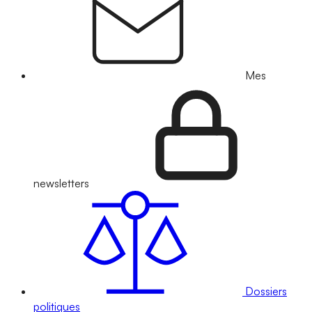
Mes
newsletters
Dossiers
politiques