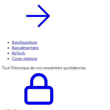
Agrofourniture
Agroalimentaire
AgTech
Coop-négoce
Tout l'historique de vos newsletters quotidiennes