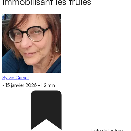
immobilisant les truies
Sylvie Carriat
-
15 janvier 2026
-
|
2 min
Liste de lecture