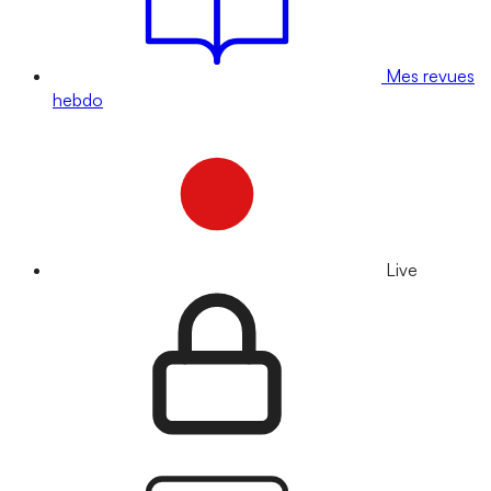
Mes revues
hebdo
Live