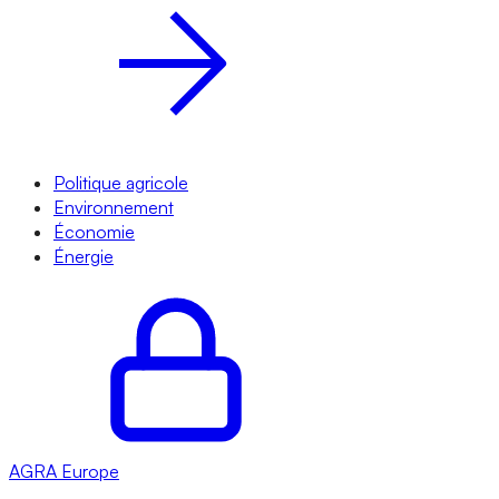
Politique agricole
Environnement
Économie
Énergie
AGRA
Europe