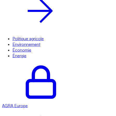
Politique agricole
Environnement
Économie
Énergie
AGRA
Europe