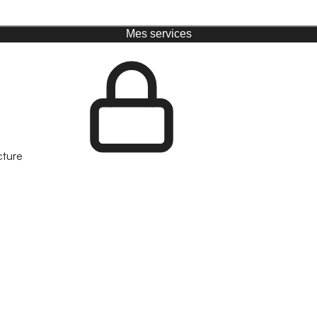
Mes services
cture