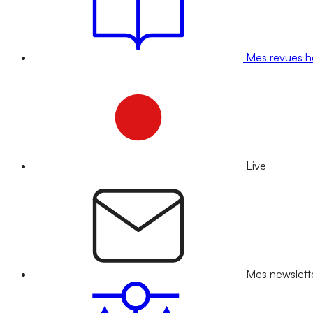
Mes revues 
Live
Mes newslett