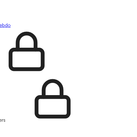
hebdo
ers