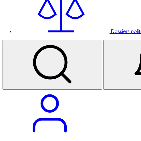
Dossiers poli