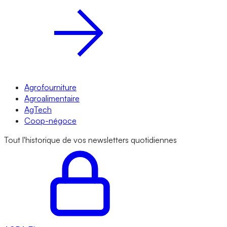
Agrofourniture
Agroalimentaire
AgTech
Coop-négoce
Tout l'historique de vos newsletters quotidiennes