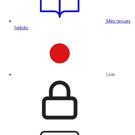
Mes revues
hebdo
Live