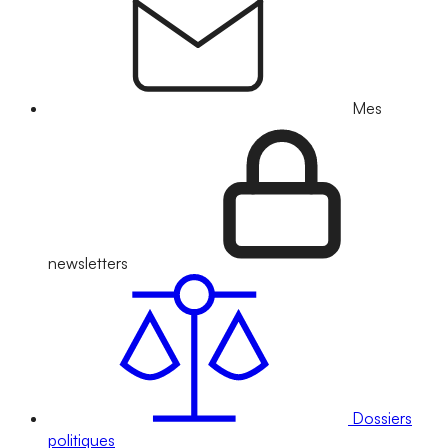
Mes
newsletters
Dossiers
politiques