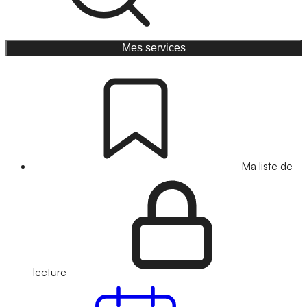
Mes services
Ma liste de
lecture