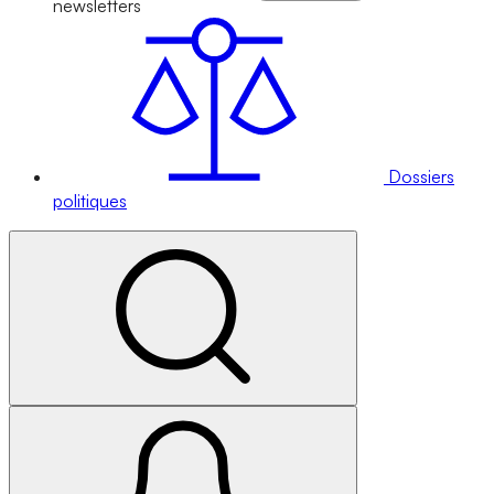
newsletters
Dossiers
politiques