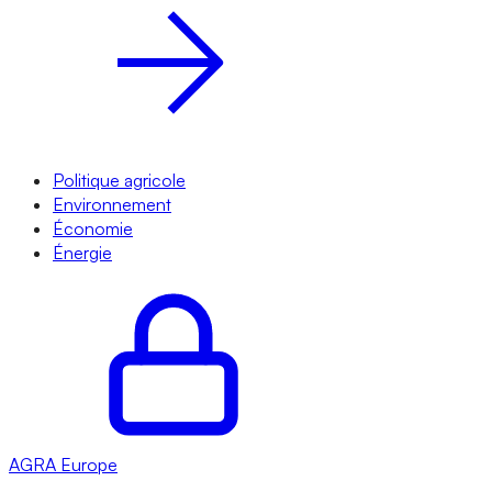
Politique agricole
Environnement
Économie
Énergie
AGRA
Europe