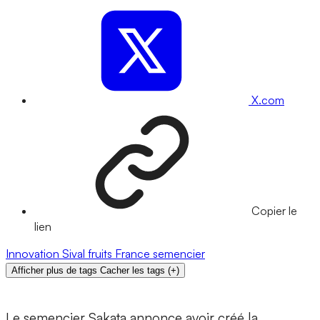
X.com
Copier le
lien
Innovation
Sival
fruits
France
semencier
Afficher plus de tags
Cacher les tags
(
+
)
Le semencier Sakata annonce avoir créé la