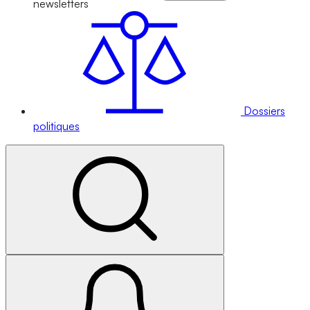
newsletters
Dossiers
politiques