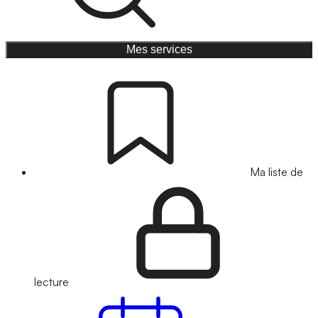
Mes services
Ma liste de
lecture