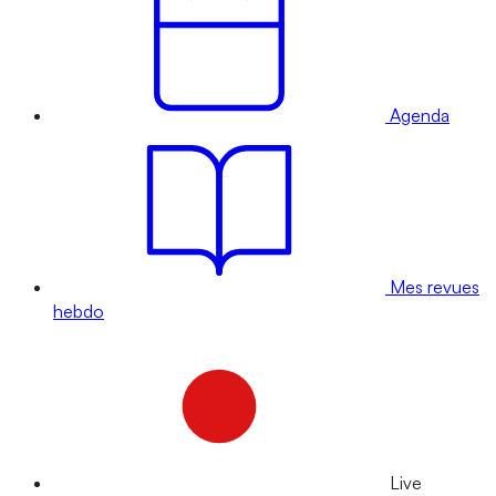
Agenda
Mes revues
hebdo
Live