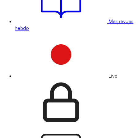
Mes revues
hebdo
Live