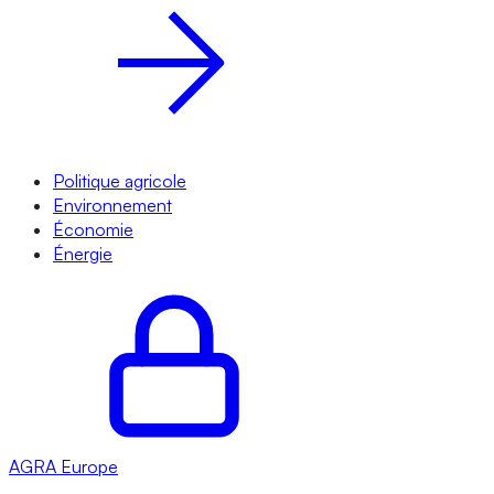
Politique agricole
Environnement
Économie
Énergie
AGRA
Europe