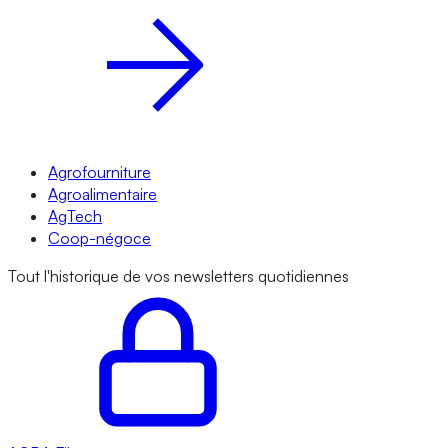
Agrofourniture
Agroalimentaire
AgTech
Coop-négoce
Tout l'historique de vos newsletters quotidiennes