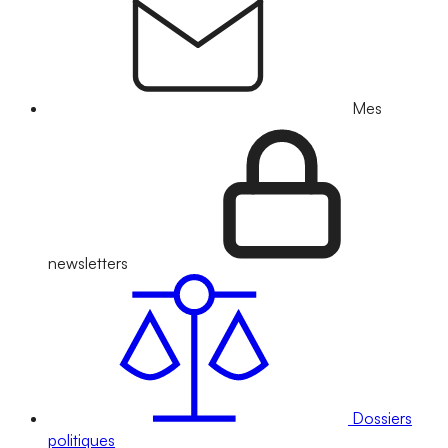
Mes
newsletters
Dossiers
politiques