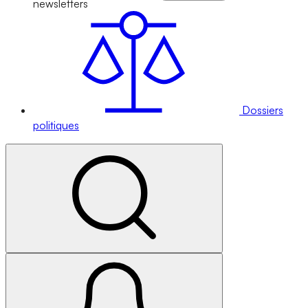
newsletters
Dossiers
politiques