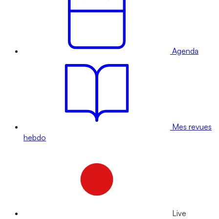
Agenda
Mes revues
hebdo
Live