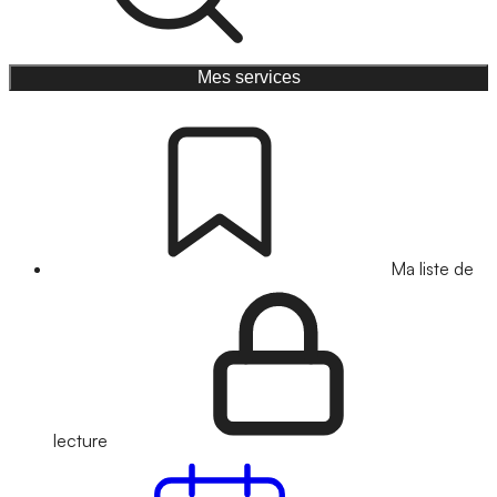
Mes services
Ma liste de
lecture