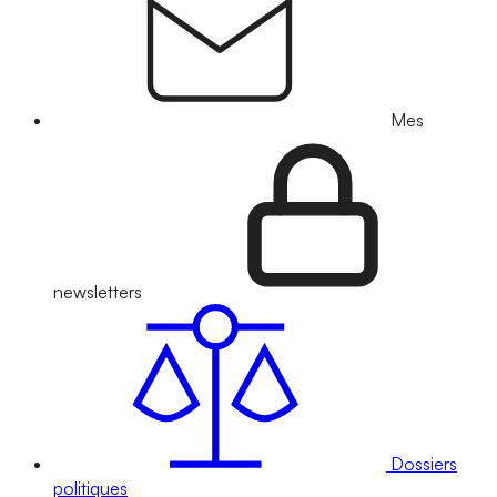
Mes
newsletters
Dossiers
politiques