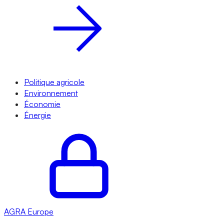
Politique agricole
Environnement
Économie
Énergie
AGRA
Europe