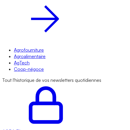
Agrofourniture
Agroalimentaire
AgTech
Coop-négoce
Tout l'historique de vos newsletters quotidiennes