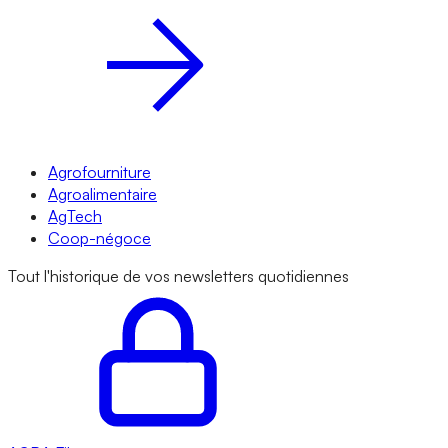
Agrofourniture
Agroalimentaire
AgTech
Coop-négoce
Tout l'historique de vos newsletters quotidiennes