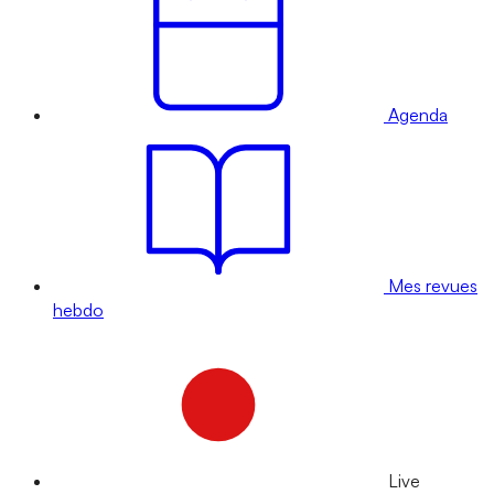
Agenda
Mes revues
hebdo
Live