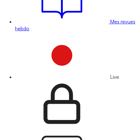
Mes revues
hebdo
Live