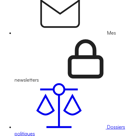
Mes
newsletters
Dossiers
politiques