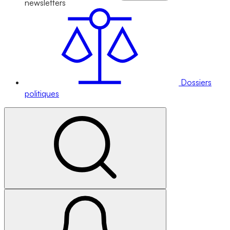
newsletters
Dossiers
politiques