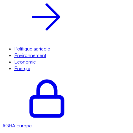
Politique agricole
Environnement
Économie
Énergie
AGRA
Europe