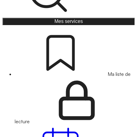
Mes services
Ma liste de
lecture