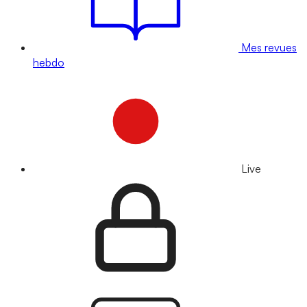
Mes revues
hebdo
Live