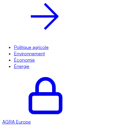
Politique agricole
Environnement
Économie
Énergie
AGRA
Europe