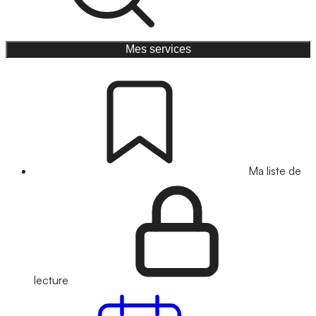
Mes services
Ma liste de
lecture