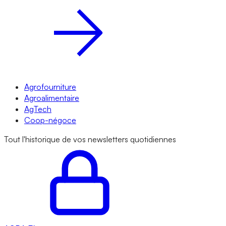
Agrofourniture
Agroalimentaire
AgTech
Coop-négoce
Tout l'historique de vos newsletters quotidiennes