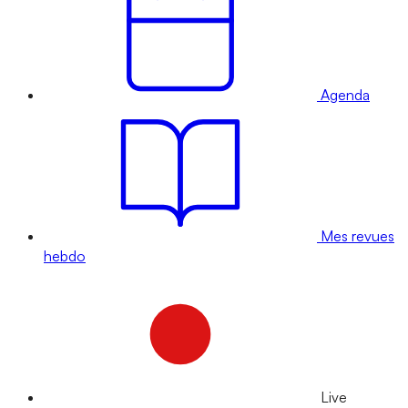
Agenda
Mes revues
hebdo
Live