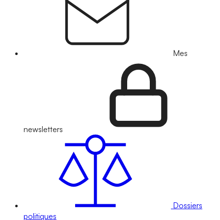
Mes
newsletters
Dossiers
politiques