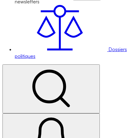
newsletters
Dossiers
politiques