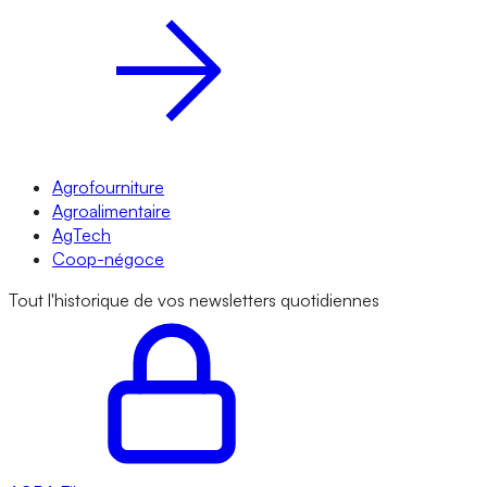
Agrofourniture
Agroalimentaire
AgTech
Coop-négoce
Tout l'historique de vos newsletters quotidiennes