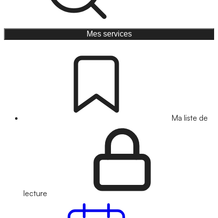
Mes services
Ma liste de
lecture