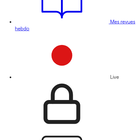
Mes revues
hebdo
Live