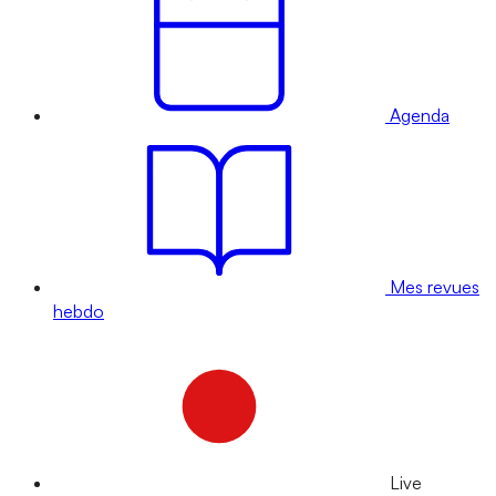
Agenda
Mes revues
hebdo
Live