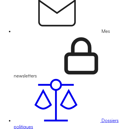
Mes
newsletters
Dossiers
politiques