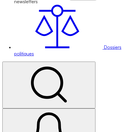
newsletters
Dossiers
politiques