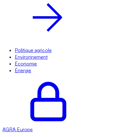
Politique agricole
Environnement
Économie
Énergie
AGRA
Europe