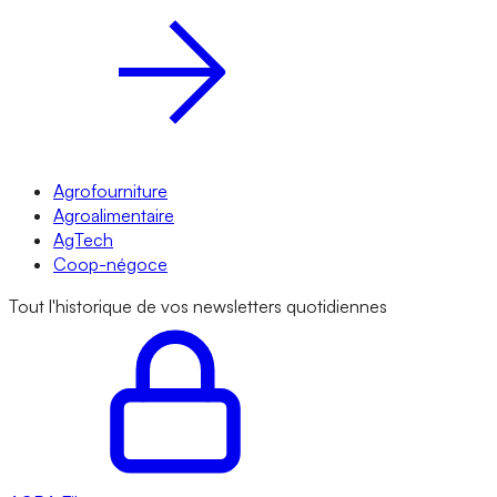
Agrofourniture
Agroalimentaire
AgTech
Coop-négoce
Tout l'historique de vos newsletters quotidiennes