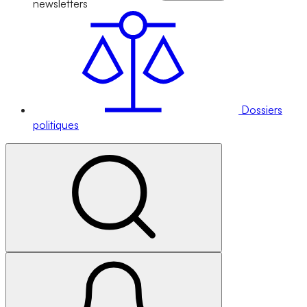
newsletters
Dossiers
politiques