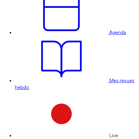
Agenda
Mes revues
hebdo
Live