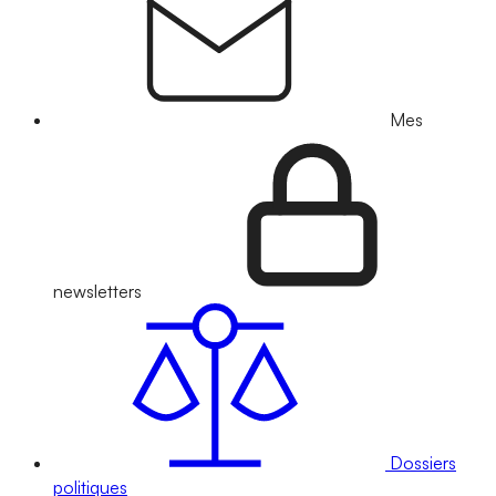
Mes
newsletters
Dossiers
politiques