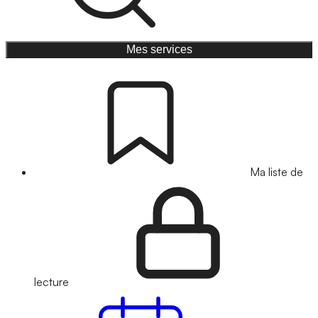
Mes services
Ma liste de
lecture