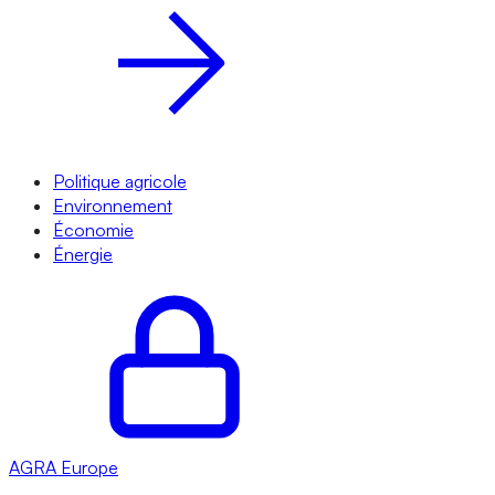
Politique agricole
Environnement
Économie
Énergie
AGRA
Europe