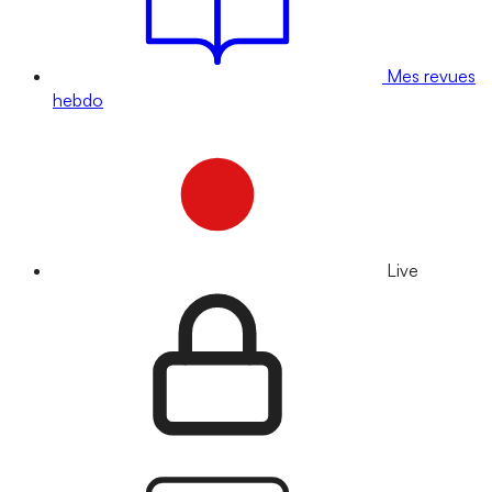
Mes revues
hebdo
Live