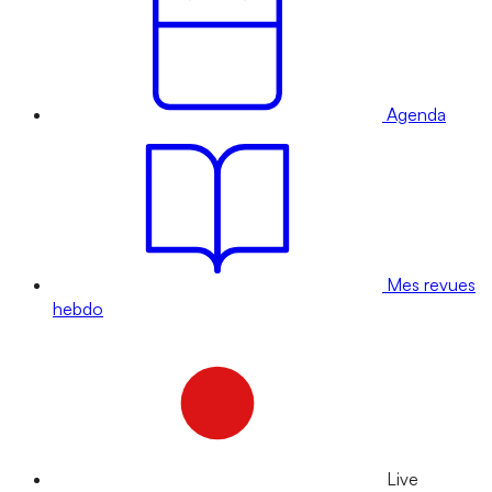
Agenda
Mes revues
hebdo
Live