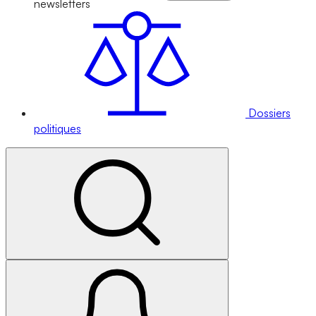
newsletters
Dossiers
politiques