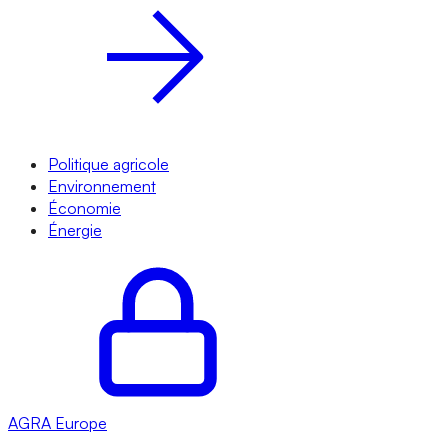
Politique agricole
Environnement
Économie
Énergie
AGRA
Europe