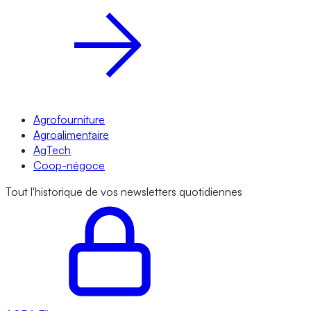
Agrofourniture
Agroalimentaire
AgTech
Coop-négoce
Tout l'historique de vos newsletters quotidiennes