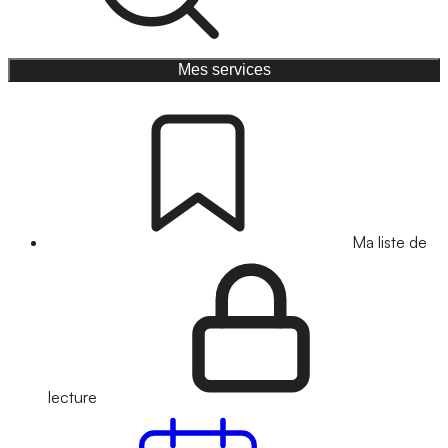
Mes services
Ma liste de
lecture