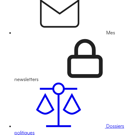
Mes
newsletters
Dossiers
politiques