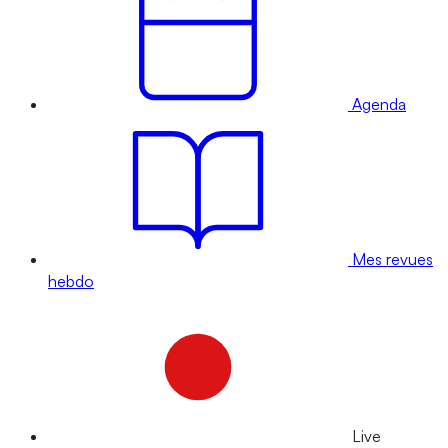
Agenda
Mes revues
hebdo
Live