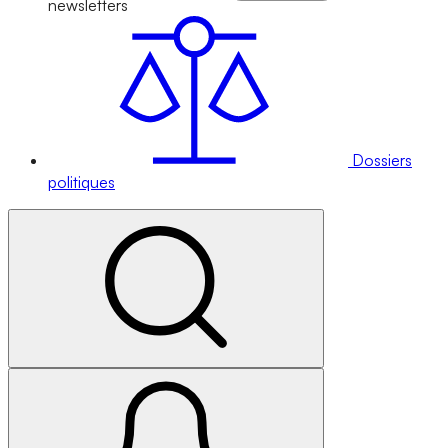
newsletters
Dossiers
politiques