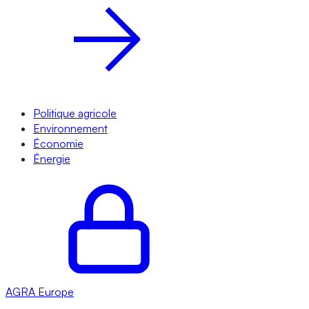
Politique agricole
Environnement
Économie
Énergie
AGRA
Europe