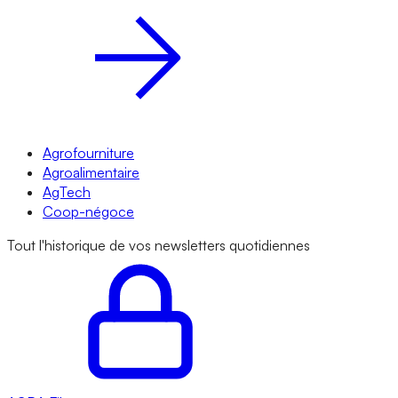
Agrofourniture
Agroalimentaire
AgTech
Coop-négoce
Tout l'historique de vos newsletters quotidiennes