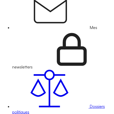
Mes
newsletters
Dossiers
politiques