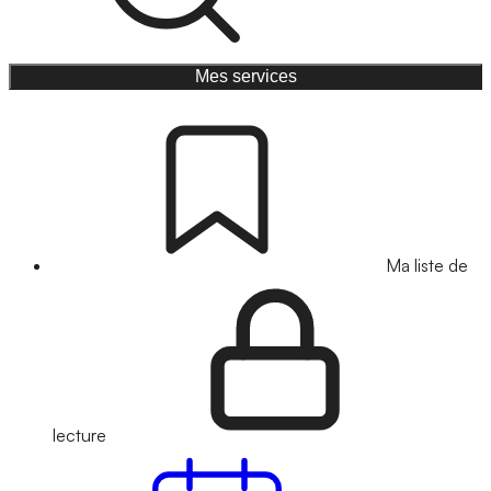
Mes services
Ma liste de
lecture