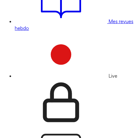
Mes revues
hebdo
Live