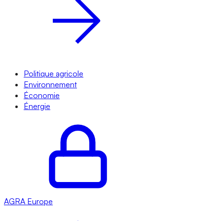
Politique agricole
Environnement
Économie
Énergie
AGRA
Europe