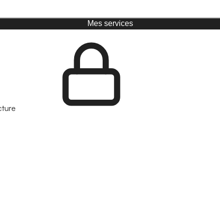
Mes services
cture