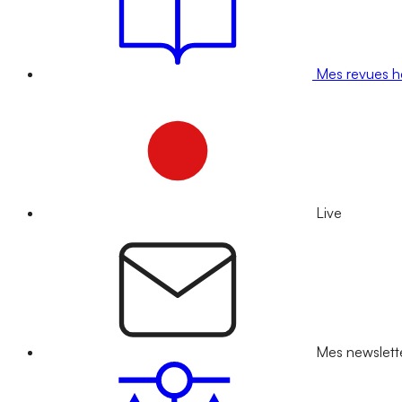
Mes revues 
Live
Mes newslett