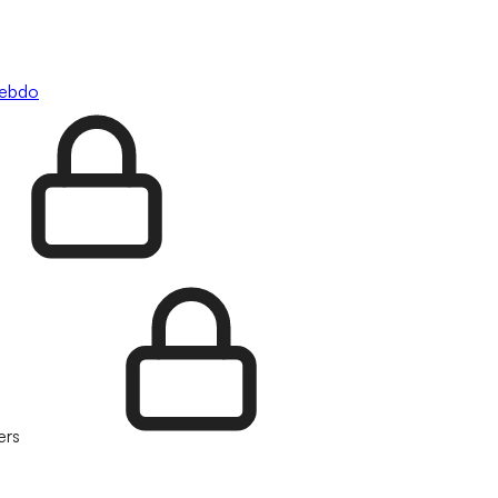
hebdo
ers