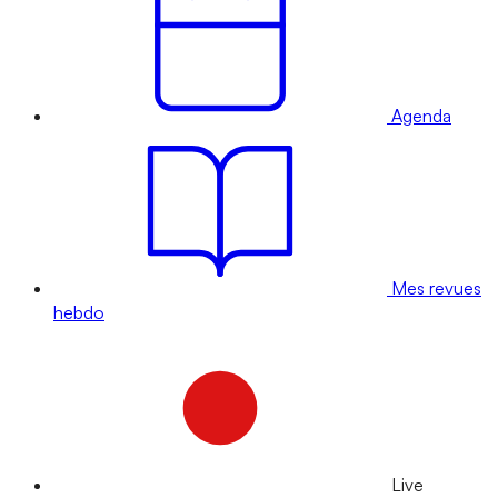
Agenda
Mes revues
hebdo
Live