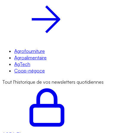
Agrofourniture
Agroalimentaire
AgTech
Coop-négoce
Tout l'historique de vos newsletters quotidiennes