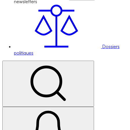
newsletters
Dossiers
politiques