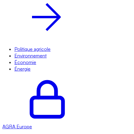
Politique agricole
Environnement
Économie
Énergie
AGRA
Europe