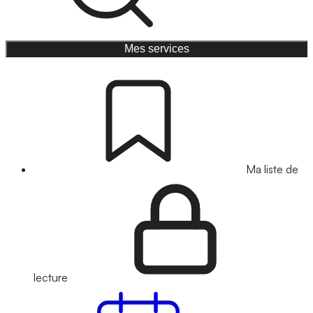
Mes services
Ma liste de
lecture